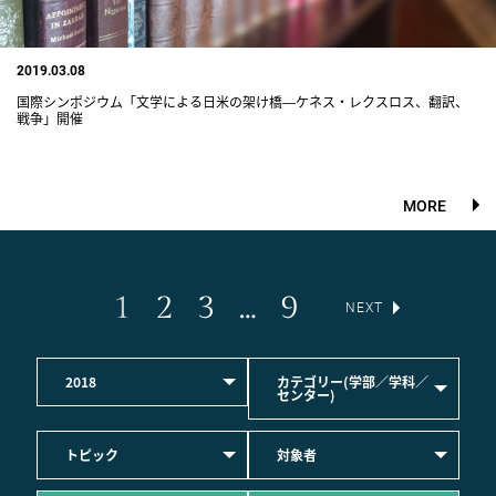
2019.03.08
国際シンポジウム「文学による日米の架け橋―ケネス・レクスロス、翻訳、
戦争」開催
MORE
1
2
3
…
9
NEXT
2018
カテゴリー(学部／学科／
センター)
トピック
対象者