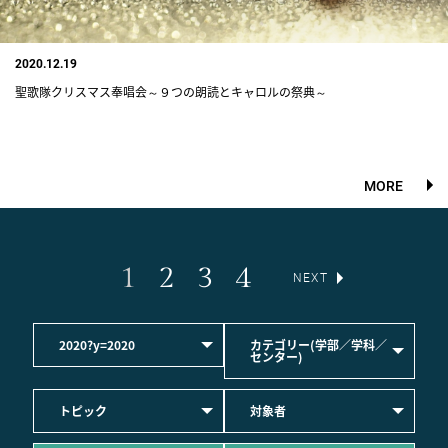
2020.12.19
聖歌隊クリスマス奉唱会～９つの朗読とキャロルの祭典～
MORE
1
2
3
4
NEXT
2020?y=2020
カテゴリー(学部／学科／
センター)
トピック
対象者