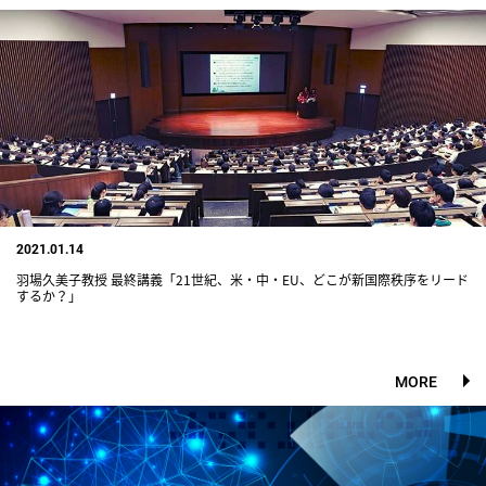
2021.01.14
羽場久美子教授 最終講義「21世紀、米・中・EU、どこが新国際秩序をリード
するか？」
MORE