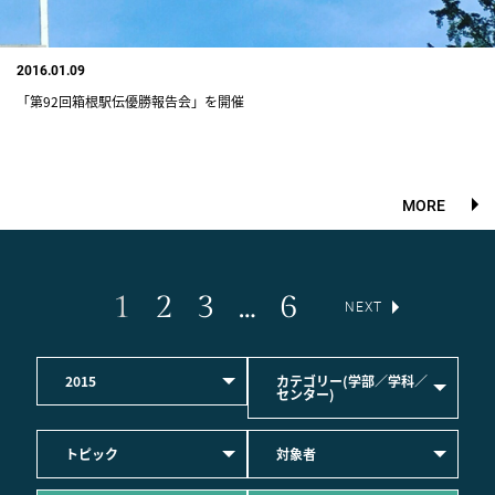
2016.01.09
「第92回箱根駅伝優勝報告会」を開催
MORE
1
2
3
…
6
NEXT
2015
カテゴリー(学部／学科／
センター)
トピック
対象者