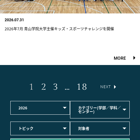
2026.07.31
2026年7月 青山学院大学主催キッズ・スポーツチャレンジを開催
MORE
1
2
3
…
18
NEXT
2026
カテゴリー(学部／学科／
センター)
トピック
対象者