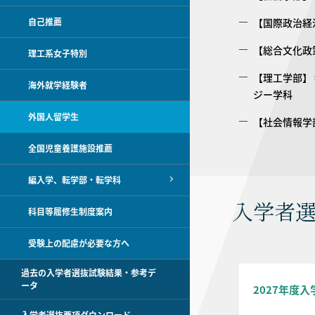
自己推薦
【国際政治経
【総合文化政
理工系女子特別
【理工学部】
海外就学経験者
ジー学科
外国人留学生
【社会情報学
全国児童養護施設推薦
編入学、転学部・転学科
入学者選
科目等履修生制度案内
受験上の配慮が必要な方へ
過去の入学者選抜試験結果・参考デ
ータ
2027年度入