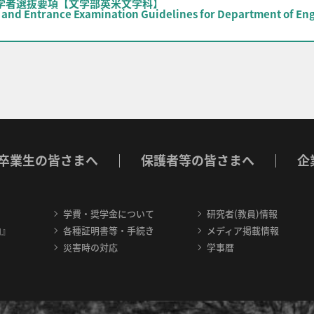
入学者選抜要項【文学部英米文学科】
 and Entrance Examination Guidelines for Department of Engl
卒業生の皆さまへ
保護者等の皆さまへ
企
学費・奨学金について
研究者(教員)情報
内』
各種証明書等・手続き
メディア掲載情報
災害時の対応
学事暦