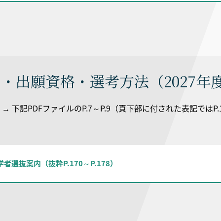
・出願資格・選考方法（2027年
 下記PDFファイルのP.7～P.9（頁下部に付された表記ではP.17
学者選抜案内（抜粋P.170～P.178）