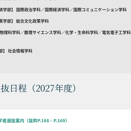
済学部】 国際政治学科／国際経済学科／国際コミュニケーション学科
策学部】 総合文化政策学科
 物理科学科／数理サイエンス学科／化学・生命科学科／電気電子工学
部】 社会情報学科
抜日程（2027年度）
学者選抜案内（抜粋P.168～P.169）