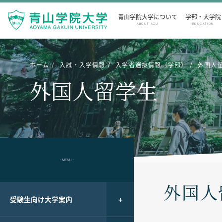
青山学院大学について
学部・大学院
ABOUT AGU
EDUCATION
ホーム
入試・入学情報
入学者選抜情報（学部）
外国人
外国人留学生
- MENU -
外国人
受験生向け大学案内