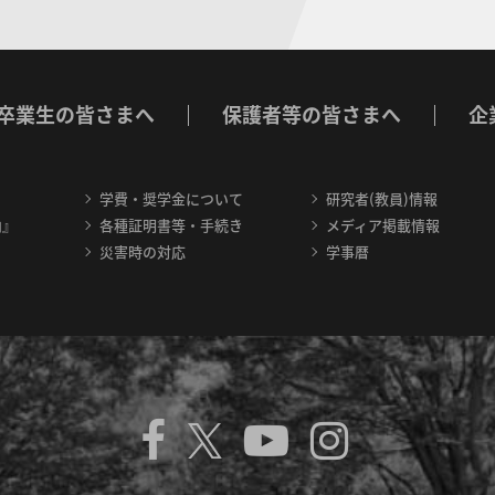
卒業生の皆さまへ
保護者等の皆さまへ
企
学費・奨学金について
研究者(教員)情報
内』
各種証明書等・手続き
メディア掲載情報
災害時の対応
学事暦