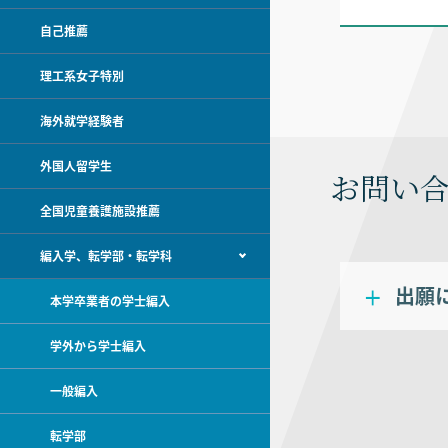
自己推薦
理工系女子特別
海外就学経験者
外国人留学生
お問い
全国児童養護施設推薦
編入学、転学部・転学科
出願
本学卒業者の学士編入
学外から学士編入
一般編入
転学部