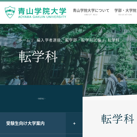
青山学院大学について
学部・大学院
ABOUT AGU
EDUCATION
ホーム
編入学者選抜、転学部・転学科試験
転学科
転学科
- MENU -
転学科
受験生向け大学案内