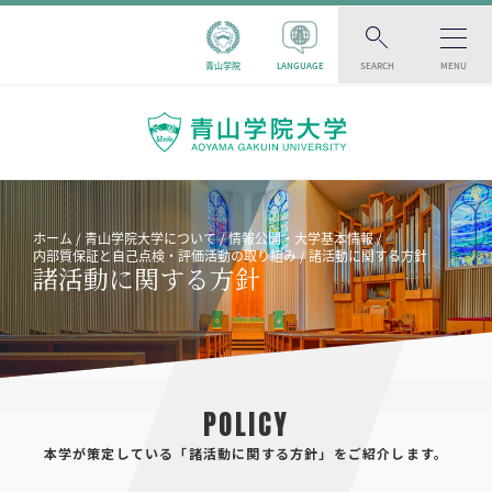
青山学院
LANGUAGE
SEARCH
MENU
ホーム
青山学院大学について
情報公開・大学基本情報
内部質保証と自己点検・評価活動の取り組み
諸活動に関する方針
諸活動に関する方針
POLICY
本学が策定している「諸活動に関する方針」をご紹介します。