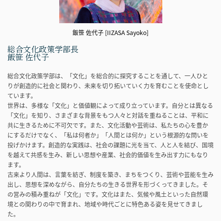
飯笹 佐代子 [IIZASA Sayoko]
総合文化政策学部長
飯笹 佐代子
総合文化政策学部は、「文化」を総合的に探究することを通して、一人ひと
りが創造的に社会と関わり、未来を切り拓いていく力を育むことを使命とし
ています。
世界は、多様な「文化」と価値観によって成り立っています。自分とは異なる
「文化」を知り、さまざまな背景をもつ人々と対話を重ねることは、平和に
共に生きるために不可欠です。また、文化活動や芸術は、私たちの心を豊か
にするだけでなく、「私は何者か」「人間とは何か」という根源的な問いを
投げかけます。創造的な実践は、社会の課題に光を当て、人と人を結び、国境
を越えて共感を生み、新しい思想や産業、社会的価値を生み出す力にもなり
ます。
古来より人間は、言葉を紡ぎ、制度を築き、まちをつくり、芸術や芸能を生み
出し、思想を深めながら、自分たちの生きる世界を形づくってきました。そ
の営みの積み重ねが「文化」です。文化はまた、気候や風土といった自然環
境との関わりの中で育まれ、地域や時代ごとに特色ある姿を見せてきまし
た。