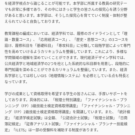
を経済学視点から論じることが可能です。本学部に所属する教員の研究テー
マも非常に多様であり、その中にはきっと学生の皆さんの探究心を誘う分野
があると思います。本学部は、そうした探究心を育てていく制度・体制が整
えられていると自負しております。
教育課程の編成においては、経済学科では、履修のガイドラインとして「理
論・数量コース」、「応用経済コース」、「歴史・思想コース」の3コースを
設け、履修科目を「基礎科目」「専攻科目」に分類して段階学習によって専門
性を高めていけるようカリキュラムを整備しています。これにより、多様な
学問領域の理解を深めていくことができます。現代経済デザイン学科では、
公共経済学と地域経済学の2つを柱とした系統的な科目群を用意し、段階的に
専門知識を深めることができるカリキュラムを整備しています。また、経済
系学部としては珍しいGIS（地理情報システム）を必修としている点も特長と
なっています。
学びの成果として資格取得を希望する学生の皆さんには、手厚いサポートを
しております。具体的には、「税理士特別講座」「ファイナンシャル・プラ
ンニング（FP）3級技能士検定資格取得講座」「ファイナンシャル・プランニ
ング（FP）2級技能士検定資格取得講座」を開講しています。また、「統計検
定」「経済学検定試験」は全額、「公認会計士試験」「税理士試験」「日商
簿記検定」「証券アナリスト試験」「ファイナンシャル・プランナー技能検
定」「ILETS」は一部の受験料を補助する制度があります。