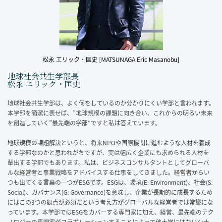
松永 エリック・匡史 [MATSUNAGA Eric Masanobu]
地球社会共生学部長
松永 エリック・匡史
地球社会共生学部は、よく何をしているのか分かりにくい学部と言われます。
本学部を簡潔に表せば、”地球規模の課題に向き合い、これからの明るい未来
を創造していく”最先端の学部”ですと私は答えています。
地球規模の課題解決というと、将来NPOや国際機関に進むような人材を養成
する学部なのかと思われがちですが、実は幅広く企業にも求められる人材を
輩出する学部でもあります。私は、ビジネスコンサルタントとしてグローバ
ルな経営者と事業戦略をアドバイスする仕事をしてきました。経営者からい
つも出てくる言葉の一つがESGです。ESGは、環境(E: Environment)、社会(S:
Social)、ガバナンス(G: Governance)を意味し、企業が長期的に成長するため
にはこの3つの観点が必須だという考え方がグローバルな経営者では常識にな
っています。本学部ではESGをカバーする専門家に加え、経営、最先端のテク
ノロジーの専門家がコラボレーションすることによって他大学にはないシナ