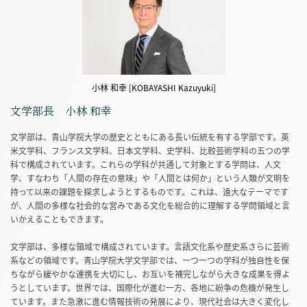
小林 和幸 [KOBAYASHI Kazuyuki]
文学部長 小林 和幸
文学部は、青山学院大学の歴史とともにある長い伝統を有する学部です。英
米文学科、フランス文学科、日本文学科、史学科、比較芸術学科の五つの学
科で構成されています。これらの学科が共通して対象とする学問は、人文
学、すなわち「人間の存在の意味」や「人間とは何か」という人類が文明を
持って以来の課題を探求しようとするものです。これは、遠大なテーマです
が、人間の多様な社会的な営みである文化を総合的に理解する学問領域と言
いかえることもできます。
文学部は、多様な領域で構成されています。言語文化系や歴史系さらに芸術
系などの領域です。青山学院大学文学部では、一つ一つの学科が独自性を保
ちながら緩やかな連携を大切にし、お互いを補完しながら大きな成果を得よ
うとしています。世界では、国際化が進む一方、各地に紛争の危機が発生し
ています。また急激に進む情報技術の発展により、現代社会は大きく変化し