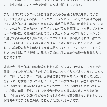
ジーを生み出し、広く社会で活躍する人材を輩出しています。
また、本学部ではグローバルに活躍するための実践にも重点を置いていま
す。まず実践で使える高いコミュニケーションのツールとしての英語が必要
です。本学部では一年次から徹底的な、実践的な英語能力の強化を図っていま
す。レベル別に英語力の向上を目指すプログラムを用意し、ネイティブスピー
カーの教師による徹底的な英語でのディスカッションやプレゼンテーション
を通じて高い英語力を身につけることができます。やる気があれば、誰でも
グローバルに通用する英語を身につけることが可能です。さらに英語を活か
し、地球規模の課題を解決する実践の場としてタイ・マレーシア・インドネ
シアへの半期の留学を通じ、現地で実践的な生の異文化体験を積み重ねるこ
とができます。
地球社会共生学部は、既成概念を超えてボーダレスにコラボレーションでき
る共生マインドがこれからの社会に重要になってくると考えています。人と人
が、学歴、ジェンダー、年齢、国籍等に依らず共生マインドを持って共に共
感するような世界になってほしい。そしてそんな世界を担う学生を育ててい
きたいのです。同時に保護者の皆さまも共生マインドの仲間だと思っていま
す。教員、職員、学生、そして保護者の皆さまと共により良い学部を創造
し、学生たちがより良い学びを得られるよう全力で取り組んでいきますので、
保護者の皆さまにもご理解、ご支援いただければ幸いです。