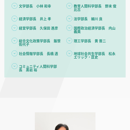
文学部長 小林 和幸
教育人間科学部長 野末 俊
比古
経済学部長 井上 孝
法学部長 細川 良
経営学部長 久保田 進彦
国際政治経済学部長 内山
義英
総合文化政策学部長 飯笹
理工学部長 黄 晋二
佐代子
社会情報学部長 長橋 透
地球社会共生学部長 松永
エリック・匡史
コミュニティ人間科学部
長 黒岩 裕