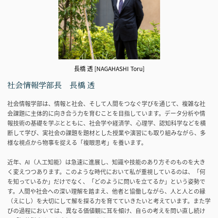
長橋 透 [NAGAHASHI Toru]
社会情報学部長 長橋 透
社会情報学部は、情報と社会、そして人間をつなぐ学びを通じて、複雑な社
会課題に主体的に向き合う力を育むことを目指しています。データ分析や情
報技術の基礎を学ぶとともに、社会学や経済学、心理学、認知科学などを横
断して学び、実社会の課題を題材とした授業や演習にも取り組みながら、多
様な視点から物事を捉える「複眼思考」を養います。
近年、AI（人工知能）は急速に進展し、知識や技能のあり方そのものを大き
く変えつつあります。このような時代において私が重視しているのは、「何
を知っているか」だけでなく、「どのように問いを立てるか」という姿勢で
す。人間や社会への深い理解を踏まえ、他者と協働しながら、人と人との縁
（えにし）を大切にして解を探る力を育てていきたいと考えています。また学
びの過程においては、異なる価値観に耳を傾け、自らの考えを問い直し続け