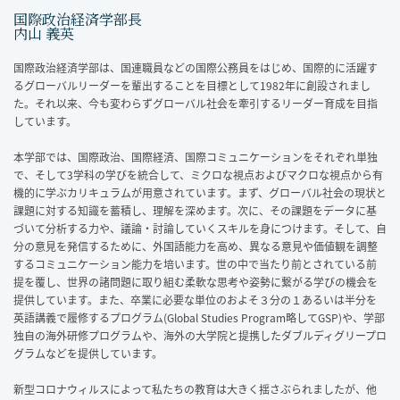
国際政治経済学部長
内山 義英
国際政治経済学部は、国連職員などの国際公務員をはじめ、国際的に活躍す
るグローバルリーダーを輩出することを目標として1982年に創設されまし
た。それ以来、今も変わらずグローバル社会を牽引するリーダー育成を目指
しています。
本学部では、国際政治、国際経済、国際コミュニケーションをそれぞれ単独
で、そして3学科の学びを統合して、ミクロな視点およびマクロな視点から有
機的に学ぶカリキュラムが用意されています。まず、グローバル社会の現状と
課題に対する知識を蓄積し、理解を深めます。次に、その課題をデータに基
づいて分析する力や、議論・討論していくスキルを身につけます。そして、自
分の意見を発信するために、外国語能力を高め、異なる意見や価値観を調整
するコミュニケーション能力を培います。世の中で当たり前とされている前
提を覆し、世界の諸問題に取り組む柔軟な思考や姿勢に繋がる学びの機会を
提供しています。また、卒業に必要な単位のおよそ３分の１あるいは半分を
英語講義で履修するプログラム(Global Studies Program略してGSP)や、学部
独自の海外研修プログラムや、海外の大学院と提携したダブルディグリープロ
グラムなどを提供しています。
新型コロナウィルスによって私たちの教育は大きく揺さぶられましたが、他