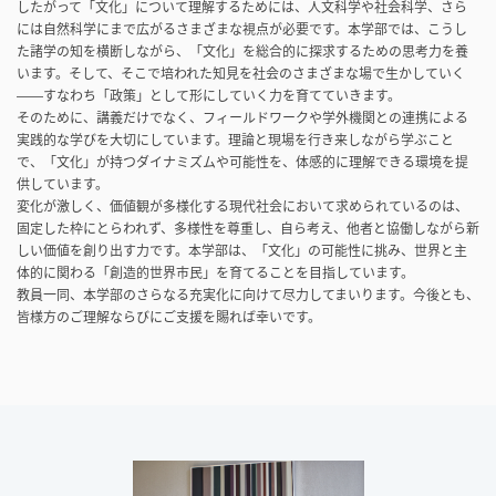
したがって「文化」について理解するためには、人文科学や社会科学、さら
には自然科学にまで広がるさまざまな視点が必要です。本学部では、こうし
た諸学の知を横断しながら、「文化」を総合的に探求するための思考力を養
います。そして、そこで培われた知見を社会のさまざまな場で生かしていく
――すなわち「政策」として形にしていく力を育てていきます。
そのために、講義だけでなく、フィールドワークや学外機関との連携による
実践的な学びを大切にしています。理論と現場を行き来しながら学ぶこと
で、「文化」が持つダイナミズムや可能性を、体感的に理解できる環境を提
供しています。
変化が激しく、価値観が多様化する現代社会において求められているのは、
固定した枠にとらわれず、多様性を尊重し、自ら考え、他者と協働しながら新
しい価値を創り出す力です。本学部は、「文化」の可能性に挑み、世界と主
体的に関わる「創造的世界市民」を育てることを目指しています。
教員一同、本学部のさらなる充実化に向けて尽力してまいります。今後とも、
皆様方のご理解ならびにご支援を賜れば幸いです。