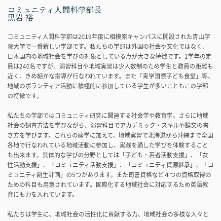
コミュニティ人間科学部長
黒岩 裕
コミュニティ人間科学部は2019年度に相模原キャンパスに開設された青山学
院大学で一番新しい学部です。私たちの学部は外国の社会や文化ではなく、
日本国内の地域社会を学びの対象としている点が大きな特徴です。1学年の定
員は240名ですが、演習科目や地域実習は少人数制のため学生と教員の距離も
近く、きめ細かな指導が行なわれています。また「青学国際子ども食堂」等、
地域のボランティア活動に積極的に参加している学生が多いこともこの学部
の特徴です。
私たちの学部ではコミュニティ研究に関連する社会学や教育学、さらに地域
社会の調査方法を学びながら、演習科目でアカデミック・スキルや論文の書
き方を学びます。これらの座学に加えて、地域実習で北海道から沖縄まで全国
各地で行なわれている地域活動に参加し、実践を通した学びを体験すること
も出来ます。具体的な学びの分野としては「子ども・若者活動支援」、「女
性活動支援」、「コミュニティ活動支援」、「コミュニティ資源継承」、「コ
ミュニティ創生計画」の5つがあります。また司書資格など４つの資格取得の
ための科目も用意されています。国際化する地域社会に対応するため英語教
育にも力を入れています。
私たちは学生に、地域社会の活性化に貢献する力、地域社会の多様な人々と