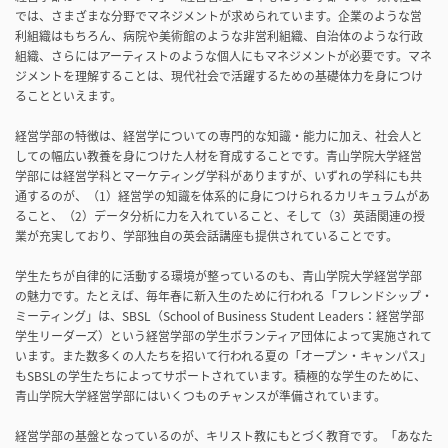
では、さまざまな分野でマネジメントが求められています。企業のような営
利組織はもちろん、病院や美術館のような非営利組織、自治体のような行政
組織、さらにはアーティストのような個人にもマネジメントが必要です。マネ
ジメントを理解することは、現代社会で活躍するための基礎体力を身につけ
ることといえます。
経営学部の特徴は、経営学についての専門的な知識・能力に加え、社会人と
しての幅広い教養を身につけた人材を育成することです。青山学院大学経営
学部には経営学科とマーケティング学科がありますが、いずれの学科にも共
通するのが、（1）経営学の知識を体系的に身につけられるカリキュラムがあ
ること、（2）データ分析に力を入れていること、そして（3）英語関連の授
業が充実しており、学部独自の英会話講座も提供されていることです。
学生たちが自律的に活動する環境が整っているのも、青山学院大学経営学部
の魅力です。たとえば、毎年春に新入生のために行われる「フレンドシップ・
ミーティング」は、SBSL（School of Business Student Leaders：経営学部
学生リーダーズ）という経営学部の学生ボランティア団体によって実施されて
います。また数多くの人たちを招いて行われる夏の「オープン・キャンパス」
もSBSLの学生たちによってサポートされています。積極的な学生のために、
青山学院大学経営学部にはいくつものチャンスが準備されています。
経営学部の基盤となっているのが、キリスト教にもとづく教育です。「あなた