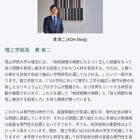
黄 晋二 [KOH Shinji]
理工学部長 黄 晋二
青山学院大学の理念には、「地球規模の視野にもとづく正しい認識をもって
自ら問題を発見し解決する知恵と力をもつ人材を育成する。それは、人類へ
の奉仕を目指す自由で幅広い学問研究を通してなされる。」という一節があ
ります。理工学部では、7つの学科において理学と工学の幅広い専門分野の充
実したカリキュラムとプログラムが整備され、かつ世界をリードする研究活
動が展開されており、これらを通して「地球規模の視野」と「自ら問題を発
見し解決する知恵と力」を培う環境が整っています。
これからは専門性の時代です。高度情報化が急速に進む中、現代社会は様々
な問題に直面していますが、それらの問題に取り組むために多様な分野領域
の高度な専門性が必要となってきており、中でも、科学技術の重要性はより
いっそう高まっています。現在、理工学部には2500名余の学生が在籍してお
りますが、本学部での学びと研究を通して科学技術分野の高度な専門性を身