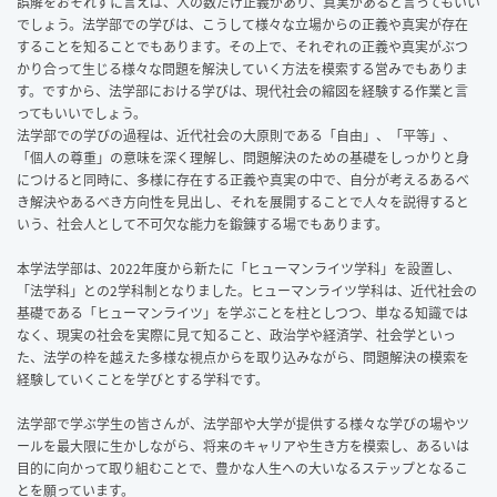
誤解をおそれずに言えば、人の数だけ正義があり、真実があると言ってもいい
でしょう。法学部での学びは、こうして様々な立場からの正義や真実が存在
することを知ることでもあります。その上で、それぞれの正義や真実がぶつ
かり合って生じる様々な問題を解決していく方法を模索する営みでもありま
す。ですから、法学部における学びは、現代社会の縮図を経験する作業と言
ってもいいでしょう。
法学部での学びの過程は、近代社会の大原則である「自由」、「平等」、
「個人の尊重」の意味を深く理解し、問題解決のための基礎をしっかりと身
につけると同時に、多様に存在する正義や真実の中で、自分が考えるあるべ
き解決やあるべき方向性を見出し、それを展開することで人々を説得すると
いう、社会人として不可欠な能力を鍛錬する場でもあります。
本学法学部は、2022年度から新たに「ヒューマンライツ学科」を設置し、
「法学科」との2学科制となりました。ヒューマンライツ学科は、近代社会の
基礎である「ヒューマンライツ」を学ぶことを柱としつつ、単なる知識では
なく、現実の社会を実際に見て知ること、政治学や経済学、社会学といっ
た、法学の枠を越えた多様な視点からを取り込みながら、問題解決の模索を
経験していくことを学びとする学科です。
法学部で学ぶ学生の皆さんが、法学部や大学が提供する様々な学びの場やツ
ールを最大限に生かしながら、将来のキャリアや生き方を模索し、あるいは
目的に向かって取り組むことで、豊かな人生への大いなるステップとなるこ
とを願っています。