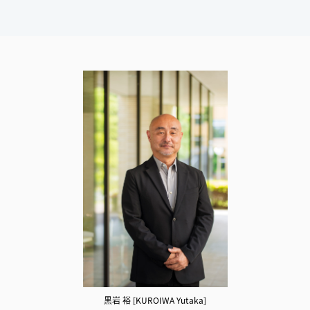
黒岩 裕 [KUROIWA Yutaka]