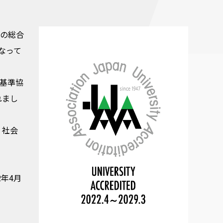
等の総合
なって
学基準協
れまし
、社会
2年4月