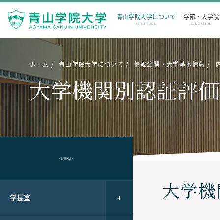
青山学院大学について
学部・大学院
ABOUT AGU
EDUCATION
ホーム
青山学院大学について
情報公開・大学基本情報
大学機関別認証評価
- MENU -
大学機
学長室