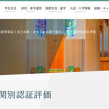
学生生活
研究・産学連携
国際交流・留学
入試・入学情報
就職・キャ
CAMPUS LIFE
RESEARCH
INTERNATIONAL
ADMISSIONS
CAREERS
内部質保証と自己点検・評価活動の取り組み
大学機関別認証評価
関別認証評価