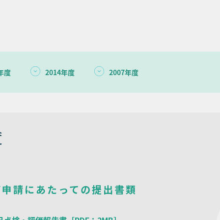
1年度
2014年度
2007年度
度
価申請にあたっての提出書類
自己点検・評価報告書［PDF：2MB］