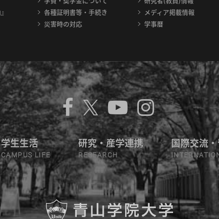
学費・奨学金について
研究者(教員)情報
内』
各種証明書等・手続き
メディア掲載情報
災害時の対応
学事暦
学生生活
研究・産学連携
国際交流・
CAMPUS LIFE
RESEARCH
INTERNATIO