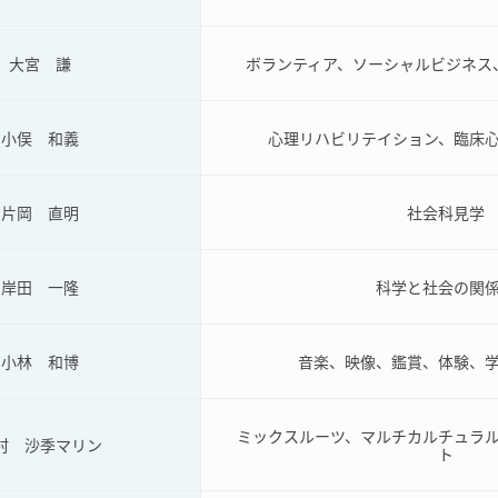
大宮 謙
ボランティア、ソーシャルビジネス
小俣 和義
心理リハビリテイション、臨床
片岡 直明
社会科見学
岸田 一隆
科学と社会の関
小林 和博
音楽、映像、鑑賞、体験、
ミックスルーツ、マルチカルチュラ
村 沙季マリン
ト