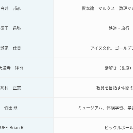
白井 邦彦
資本論 マルクス 数理マ
須田 昌弥
鉄道・旅行
瀬尾 佳美
アイヌ文化、ゴールデ
大道寺 隆也
謎解き（＆旅
髙村 正志
教員を目指す仲間
竹田 琢
ミュージアム、体験学習、学
UFF, Brian R.
ピックルボー