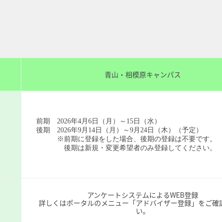
青山・相模原キャンパス
前期
2026
年
4
月6日（月）～
15
日（水）
後期
2026
年
9
月14日（月）～9月24日（木）（予定）
※前期に登録をした場合、後期の登録は不要です。
後期は新規・変更希望者のみ登録してください。
アンケートシステムによる
WEB
登録
詳しくはポータルのメニュー「アドバイザー登録」をご確
い。