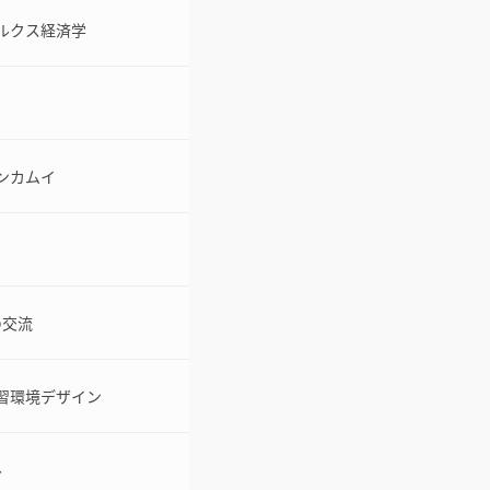
ルクス経済学
ンカムイ
）
の交流
習環境デザイン
ル