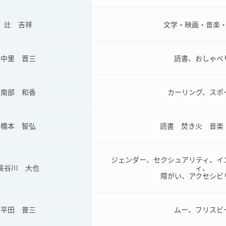
辻 吉祥
文学・映画・音楽
中里 晋三
読書、おしゃべ
南部 和香
カーリング、スポ
橋本 智弘
読書 焚き火 音楽
ジェンダー、セクシュアリティ、イ
長谷川 大也
ィ、
障がい、アクセシビ
平田 普三
ムー、フリスビ