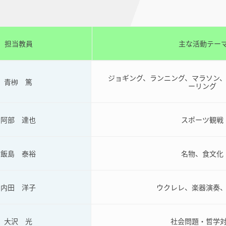
担当教員
主な活動テー
ジョギング、ランニング、マラソン
青栁 篤
ーリング
阿部 達也
スポーツ観戦
飯島 泰裕
名物、食文化
内田 洋子
ウクレレ、楽器演奏
大沢 光
社会問題・哲学