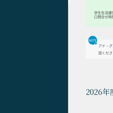
学生生活課
口問合せ時
NOTE
アド・グ
認くださ
202