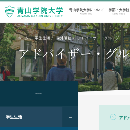
青山学院大学について
学部・大学院
ABOUT AGU
EDUCATION
ホーム
学生生活
課外活動
アドバイザー・グループ
アドバイザー・グル
- MENU -
学生生活
アド