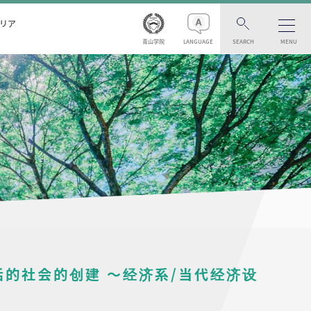
リア
青山学院
LANGUAGE
SEARCH
MENU
的社会的创建 ～经济系/当代经济设