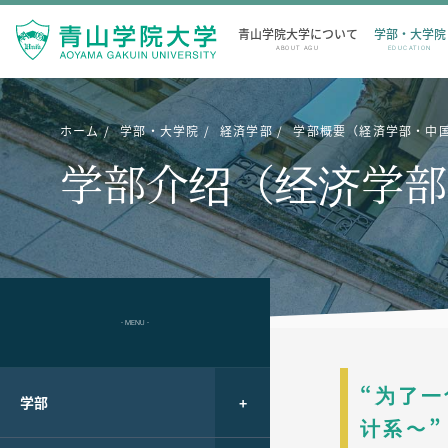
青山学院大学について
学部・大学院
ABOUT AGU
EDUCATION
ホーム
学部・大学院
経済学部
学部概要（経済学部・中
学部介绍（经济学部
- MENU -
“为了
学部
计系～”