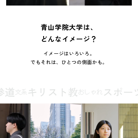
青山学院大学は、
どんなイメージ？
イメージはいろいろ。
でもそれは、ひとつの側面かも。
道
キリスト
教
スポーツ
文系
おしゃれ