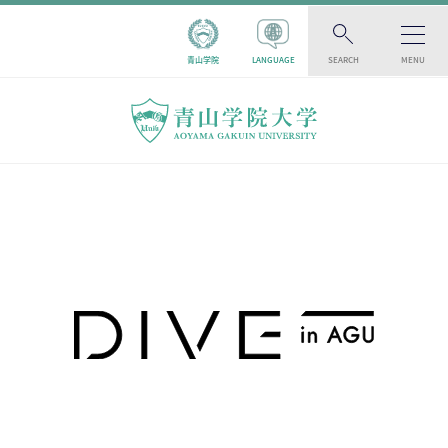
青山学院
LANGUAGE
SEARCH
MENU