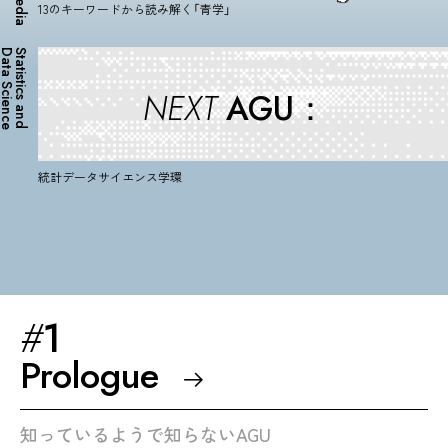
13のキーワードから読み解く「青学」
ata Science
Statistics and
NEXT
AGU：
統計データサイエンス学環
#
1
Prologue
知っているようで知らないAGU