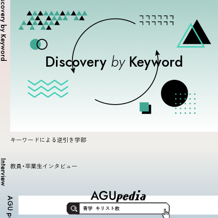
covery by Keyword
Discovery
by
Keyword
キーワードによる逆引き学部
nterview
教員・卒業生インタビュー
AGU pedia
青学
キリスト教