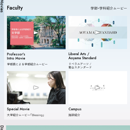
Movies
Faculty
学部・学科紹介ムービー
Liberal Arts /
Professor's
Aoyama Standard
Intro Movie
リベラルアーツ /
学部長による学部紹介ムービー
青山スタンダード
Special Movie
Campus
大学紹介ムービー「Blessing」
施設紹介