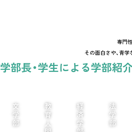
専門性
その面白さや、青学
学部長・学生による
学部紹介M
文学部
経済学部
法学部