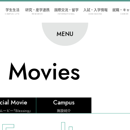
学生生活
研究・産学連携
国際交流・留学
入試・入学情報
就職・キャ
CAMPUS LIFE
RESEARCH
INTERNATIONAL
ADMISSIONS
CAREER
MENU
Movies
cial Movie
Campus
ービー「Blessing」
施設紹介