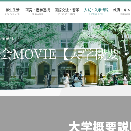
学生生活
研究・産学連携
国際交流・留学
入試・入学情報
就職・キャ
CAMPUS LIFE
RESEARCH
INTERNATIONAL
ADMISSIONS
CAREERS
制度説明】
会MOVIE【大学概要
大学概要説