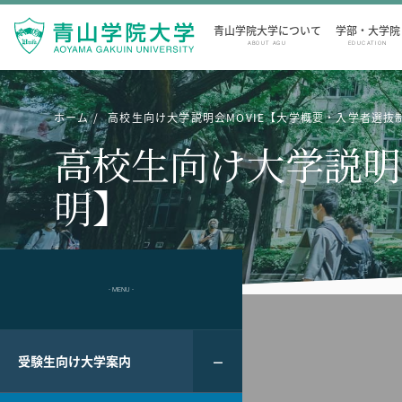
青山学院大学について
学部・大学院
ABOUT AGU
EDUCATION
ホーム
高校生向け大学説明会MOVIE【大学概要・入学者選抜
高校生向け大学説明
明】
- MENU -
受験生向け大学案内