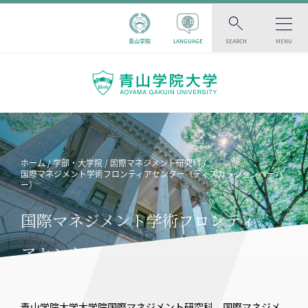
青山学院
LANGUAGE
SEARCH
MENU
ホーム
学部・大学院
国際マネジメント研究科
国際マネジメント学術フロンティアセンター（ディスカッションペーパ
ー）
国際マネジメント学術フロンティ
アセンター（ディスカッションペ
ーパー）
青山学院大学大学院国際マネジメント研究科、国際マネジメ