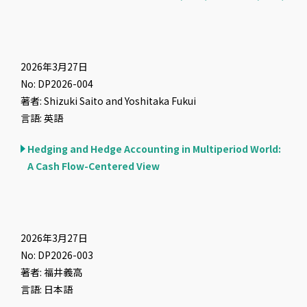
2026年3月27日
No: DP2026-004
著者: Shizuki Saito and Yoshitaka Fukui
言語: 英語
Hedging and Hedge Accounting in Multiperiod World:
A Cash Flow-Centered View
2026年3月27日
No: DP2026-003
著者: 福井義高
言語: 日本語