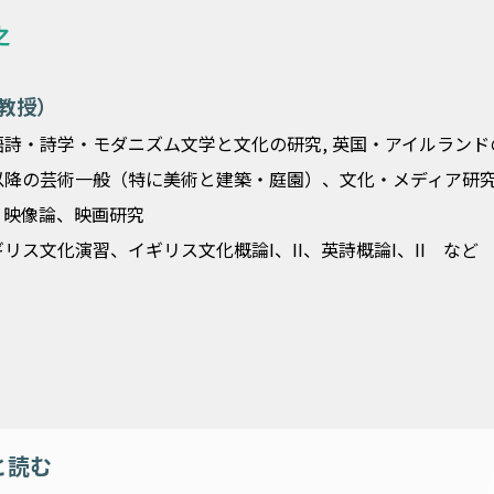
之
r（教授）
詩・詩学・モダニズム文学と文化の研究, 英国・アイルランド
以降の芸術一般（特に美術と建築・庭園）、文化・メディア研
、映像論、映画研究
リス文化演習、イギリス文化概論I、II、英詩概論I、II など
と読む