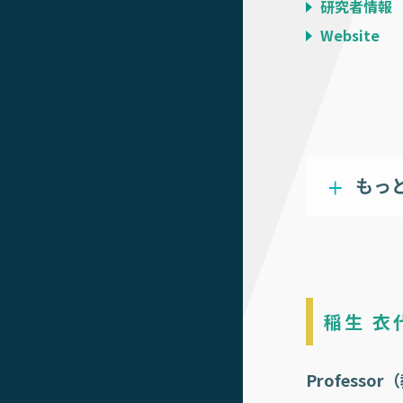
研究者情報
Website
もっ
稲生 衣
Professo