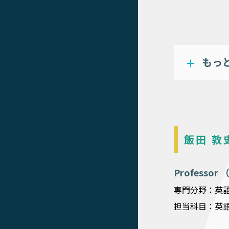
もっ
飯田 敦
Professor
専門分野：英
担当科目：英