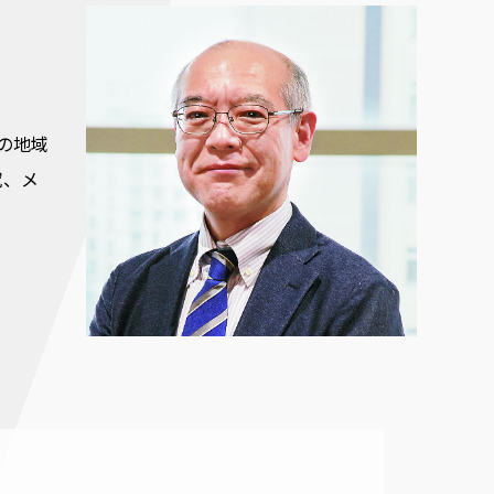
の地域
究、メ