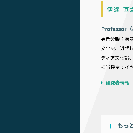
伊達 直
Professo
専門分野：英語
文化史、近代
ディア文化論
担当授業：イギ
研究者情報
もっ