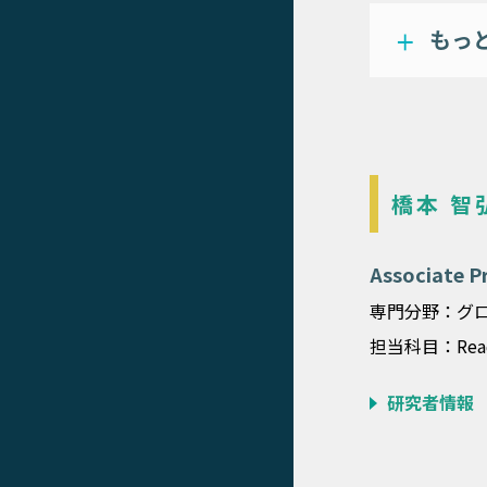
もっ
橋本 智
Associate
専門分野：グ
担当科目：Re
研究者情報