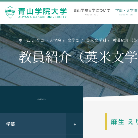
青山学院大学について
学部・大学院
ABOUT AGU
EDUCATION
ホーム
学部・大学院
文学部
英米文学科
教員紹介（英
教員紹介（英米文学
- MENU -
麻生 え
学部