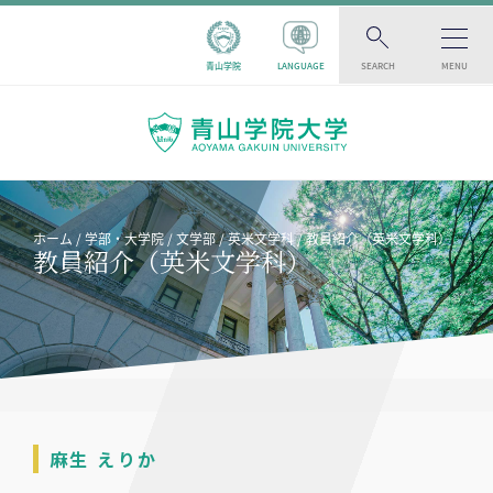
青山学院
LANGUAGE
SEARCH
MENU
ホーム
学部・大学院
文学部
英米文学科
教員紹介（英米文学科）
教員紹介（英米文学科）
麻生 えりか