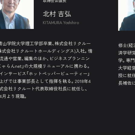
取締役会議長
北村 吉弘
KITAMURA Yoshihiro
7年青山学院大学理工学部卒業、株式会社リクルー
修士(経
 株式会社リクルートホールディングス)入社。情
済学研
流通や営業、編集のほか、ビジネスプランニン
学。専門
じゃらんnet」の大規模リニューアルに携わる。
大学経営
インサービス「ホットペッパービューティー」
授に就任
上げでは事業部長として指揮を執る。2018年4
長補佐
式会社リクルート代表取締役社長に就任し、
年4月より現職。