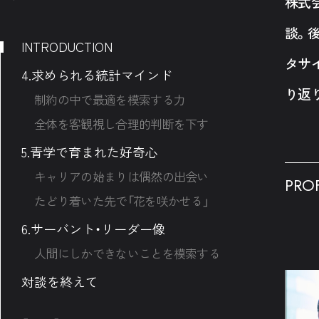
株式
談。
INTRODUCTION
タサ
4.求められる統計マインド
り返
制約の中で最適を模索する力
全体を客観視し合理的判断を下す
5.青学で育まれた好奇心
キャリアの始まりは偶然の出会い
PROF
たどり着いた先で「花を咲かせる」
6.サーバント・リーダー像
人間にしかできないことを模索する
対談を終えて