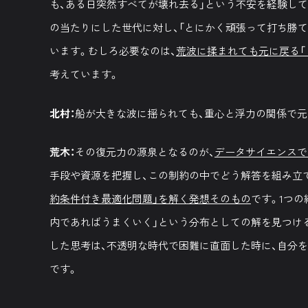
も、ある日突然すべてが壊れ去る」という不安を経験し
の当たりにした世代に対し、「とにかく頑張って打ち勝
います。むしろ必要なのは、
荒波に揉まれても元に戻る「
考えています。
北村：
船が大きな波に揺られても、重心と浮力の関係で元
荒木：
その復元力の源泉となるのが、
データサイエンスで
手段や資源を把握し、この制約の中でどう解答を組み立
約条件付き最適化問題」を解く発想そのもの
です。1つ
内であればうまくいく」という分布としての解を見つけ
した思考は、不透明な時代で困難に直面した時に、自分
です。