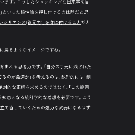
ています。こうしたショッキングな出来事を目
て」といった根性論を押し付けるのは酷だと思
レジリエンス(復元力)」を身に付けること
だと
に戻るようなイメージですね。
育まれる思考力
です。「自分の手元に残された
てるのが最適か」を考えるのは、
数理的には「制
の絶対的な正解を求めるのではなく、「この範囲
る知恵となる統計学的な着想も必要です。こう
を立て直していくための強力な武器になるはず