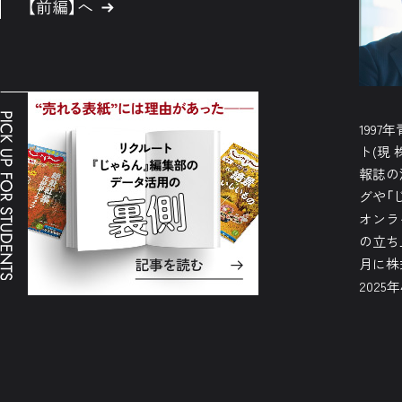
【前編】へ
199
ト(現
報誌の
グや「
オンラ
の立ち
月に株
2025