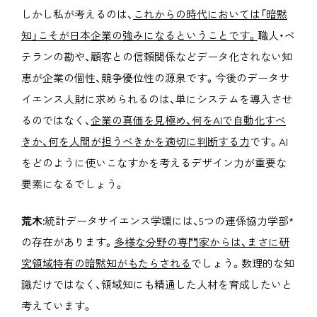
しかし私が考えるのは、
これからの時代においては「暗黙
知」こそが日本企業の強みになるということです。
職人・ベ
テランの勘や、顧客との信頼関係などデータ化されない知
恵が企業の個性、競争優位性の源泉です。今後のデータサ
イエンス人財に求められるのは、単にシステムを導入させ
るのではなく、
企業の真価を見極め、何をAIで自動化すべ
きか、何を人間が担うべきかを適切に判断する力
です。AI
をどのように使いこなすかを考えるデザイン力が重要な
要素になるでしょう。
荒木:
統計データサイエンス学環には、5つの連係協力学部*
の存在があります。
多様な分野の専門家からは、まさに研
究領域特有の暗黙知がもたらされる
でしょう。数理的な知
識だけではなく、領域知にも精通した人材を育成したいと
考えています。