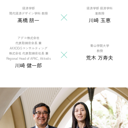
経済学部
経済学部 経済学科
現代経済デザイン学科 教授
准教授
髙橋 朋一
川崎 玉恵
アデコ株式会社
代表取締役会長 兼
青山学院大学
AKKODiSコンサルティング
教授
株式会社 代表取締役社長 兼
荒木 万寿夫
Regional Head of APAC, Akkodis
川崎 健一郎