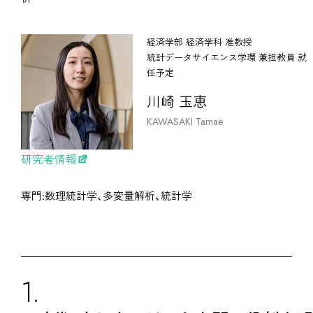
経済学部 経済学科 准教授
統計データサイエンス学環 兼担教員 就
任予定
川崎 玉恵
KAWASAKI Tamae
研究者情報
専門:数理統計学、多変量解析、統計学
1.