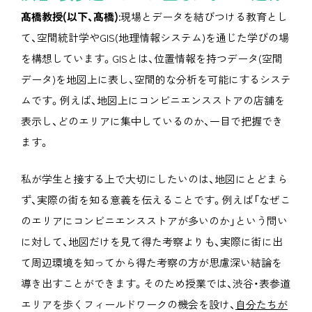
髙橋教授(以下、髙橋):
現場とデータを結びつける教育とし
て、空間統計学やGIS(地理情報システム)を通じた学びの場
を構想しています。GISとは、位置情報を持つデータ(空間
データ)を地図上に表し、空間的な分析を可能にするシステ
ムです。例えば、地図上にコンビニエンスストアの店舗を
表示し、どのエリアに集中しているのか、一目で把握でき
ます。
私が学生と接する上で大切にしたいのは、地図にとどまら
ず、実際の街を知る意義を伝えることです。例えば「なぜこ
のエリアにコンビニエンスストアが多いのか」という問い
に対して、地図だけを見て得た考察よりも、実際に街に出
て周辺環境を知ってから得た考察の方が思慮深い結論を
導き出すことができます。そのため授業では、渋谷・表参道
エリアを歩くフィールドワークの機会を設け、
自分たちが