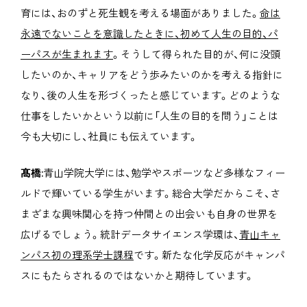
育には、おのずと死生観を考える場面がありました。
命は
永遠でないことを意識したときに、初めて人生の目的、パ
ーパスが生まれます
。そうして得られた目的が、何に没頭
したいのか、キャリアをどう歩みたいのかを考える指針に
なり、後の人生を形づくったと感じています。どのような
仕事をしたいかという以前に「人生の目的を問う」ことは
今も大切にし、社員にも伝えています。
髙橋:
青山学院大学には、勉学やスポーツなど多様なフィー
ルドで輝いている学生がいます。総合大学だからこそ、さ
まざまな興味関心を持つ仲間との出会いも自身の世界を
広げるでしょう。統計データサイエンス学環は、
青山キャ
ンパス初の理系学士課程
です。新たな化学反応がキャンパ
スにもたらされるのではないかと期待しています。