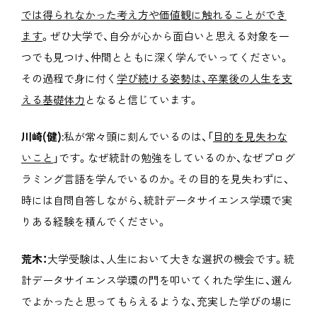
では得られなかった考え方や価値観に触れることができ
ます
。ぜひ大学で、自分が心から面白いと思える対象を一
つでも見つけ、仲間とともに深く学んでいってください。
その過程で身に付く
学び続ける姿勢は、卒業後の人生を支
える基礎体力
となると信じています。
川崎(健):
私が常々頭に刻んでいるのは、「
目的を見失わな
いこと
」です。なぜ統計の勉強をしているのか、なぜプログ
ラミング言語を学んでいるのか。その目的を見失わずに、
時には自問自答しながら、統計データサイエンス学環で実
りある経験を積んでください。
荒木：
大学受験は、人生において大きな選択の機会です。統
計データサイエンス学環の門を叩いてくれた学生に、選ん
でよかったと思ってもらえるような、充実した学びの場に