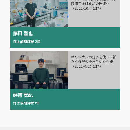
院修了後は食品の開発へ
（2022/10/7 公開）
藤田 聖也
博士前期課程 2年
オリジナルの分子を使って新
たな核酸の検出手法を開発
（2022/4/26 公開）
蒔苗 宏紀
博士後期課程2年