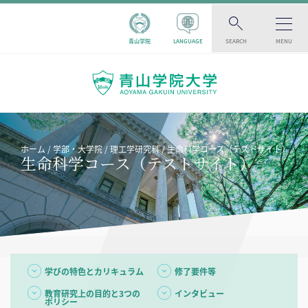
青山学院
LANGUAGE
SEARCH
MENU
ホーム
学部・大学院
理工学研究科
生命科学コース（テストサイト）
生命科学コース（テストサイト）
学びの特色とカリキュラム
修了要件等
教育研究上の目的と3つの
インタビュー
ポリシー