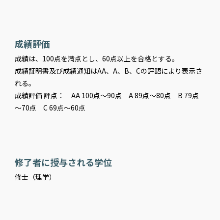
成績評価
成績は、100点を満点とし、60点以上を合格とする。
成績証明書及び成績通知はAA、A、B、Cの評語により表示さ
れる。
成績評価 評点： AA 100点～90点 A 89点～80点 B 79点
～70点 C 69点～60点
修了者に授与される学位
修士（理学）