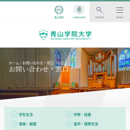
青山学院
LANGUAGE
SEARCH
MENU
ホーム
お問い合わせ・窓口（2/2）
お問い合わせ・窓口
学生生活
学修・授業
進路・就職
留学・国際交流