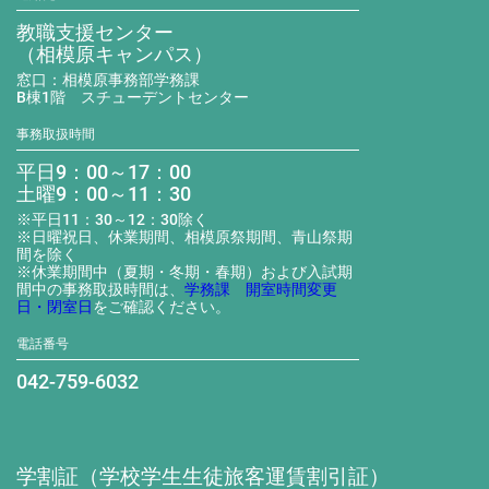
教職支援センター
（相模原キャンパス）
窓口：相模原事務部学務課
B棟1階 スチューデントセンター
事務取扱時間
平日9：00～17：00
土曜9：00～11：30
※平日11：30～12：30除く
※日曜祝日、休業期間、相模原祭期間、青山祭期
間を除く
※休業期間中（夏期・冬期・春期）および入試期
間中の事務取扱時間は、
学務課 開室時間変更
日・閉室日
をご確認ください。
電話番号
042-759-6032
学割証（学校学生生徒旅客運賃割引証）