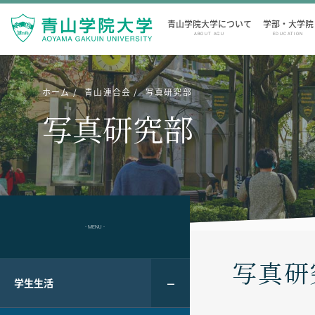
青山学院大学について
学部・大学院
ABOUT AGU
EDUCATION
ホーム
青山連合会
写真研究部
写真研究部
- MENU -
写真研
学生生活