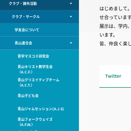
クラブ・課外活動
はじめまして
せ合っていま
クラブ・サークル
展示は、学内
学友会について
います。
皆、仲良く楽
青山連合会
青学マスコミ研究会
青山キリスト教学生会
（A.C.F.）
Twitter
青山クリエイティブチーム
（A.C.T.）
青山子ども会
青山ジャムセッション(A.J.S)
青山フォークウェイズ
（A.F.W.）