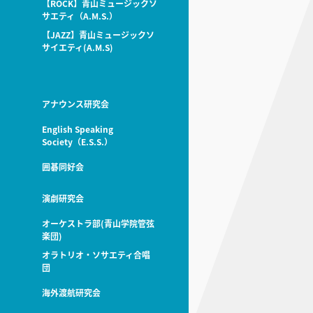
【ROCK】青山ミュージックソ
サエティ（A.M.S.）
【JAZZ】青山ミュージックソ
サイエティ(A.M.S)
アナウンス研究会
English Speaking
Society（E.S.S.）
囲碁同好会
演劇研究会
オーケストラ部(青山学院管弦
楽団)
オラトリオ・ソサエティ合唱
団
海外渡航研究会