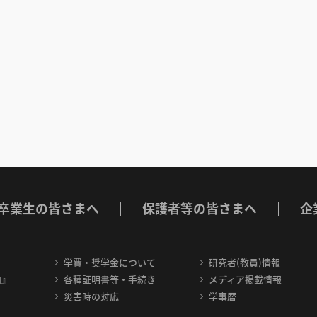
卒業生の皆さまへ
保護者等の皆さまへ
企
学費・奨学金について
研究者(教員)情報
内』
各種証明書等・手続き
メディア掲載情報
災害時の対応
学事暦