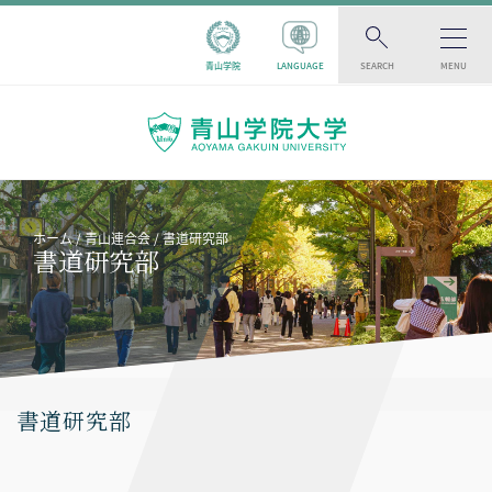
青山学院
LANGUAGE
SEARCH
MENU
ホーム
青山連合会
書道研究部
書道研究部
書道研究部