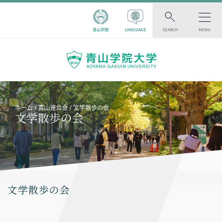
青山学院
LANGUAGE
SEARCH
MENU
ホーム
青山連合会
文学散歩の会
文学散歩の会
文学散歩の会