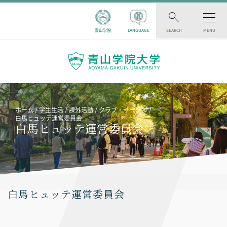
青山学院
LANGUAGE
SEARCH
MENU
ホーム
学生生活
課外活動
クラブ・サークル
白馬ヒュッテ運営委員会
白馬ヒュッテ運営委員会
白馬ヒュッテ運営委員会