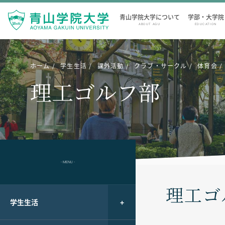
青山学院大学について
学部・大学院
ABOUT AGU
EDUCATION
ホーム
学生生活
課外活動
クラブ・サークル
体育会
理工ゴルフ部
- MENU -
理工ゴ
学生生活