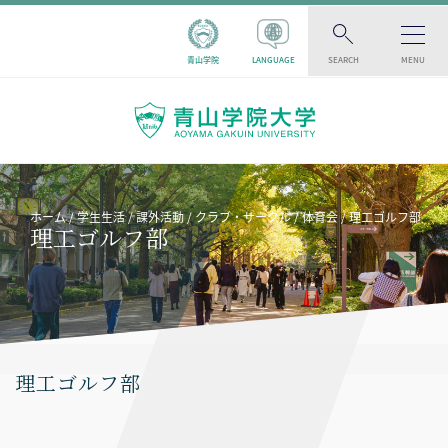
青山学院
LANGUAGE
SEARCH
MENU
ホーム
学生生活
課外活動
クラブ・サークル
体育会
理工ゴルフ部
理工ゴルフ部
理工ゴルフ部