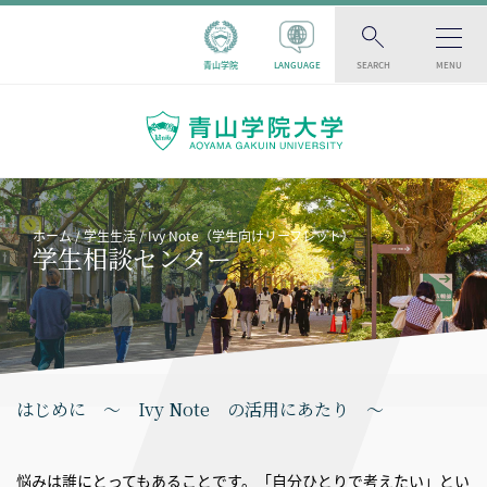
青山学院
LANGUAGE
SEARCH
MENU
ホーム
学生生活
Ivy Note（学生向けリーフレット）
学生相談センター
はじめに ～ Ivy Note の活用にあたり ～
悩みは誰にとってもあることです。「自分ひとりで考えたい」とい