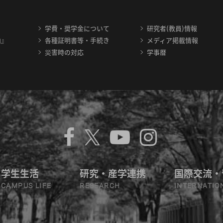
学費・奨学金について
研究者(教員)情報
内』
各種証明書等・手続き
メディア掲載情報
災害時の対応
学事暦
学生生活
研究・産学連携
国際交流・
CAMPUS LIFE
RESEARCH
INTERNATIO