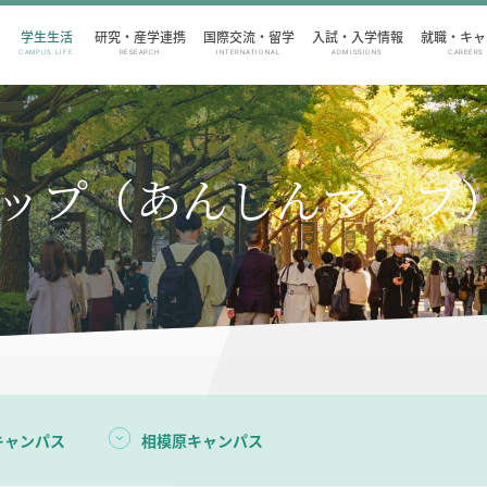
学生生活
研究・産学連携
国際交流・留学
入試・入学情報
就職・キャ
CAMPUS LIFE
RESEARCH
INTERNATIONAL
ADMISSIONS
CAREERS
）
ップ（あんしんマップ
キャンパス
相模原キャンパス