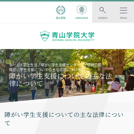
青山学院
LANGUAGE
SEARCH
MENU
ホーム
学生生活
障がい学生支援センター
情報公開
障がい学生支援についての主な法律について
障がい学生支援についての主な法
律について
障がい学生支援についての主な法律につい
て