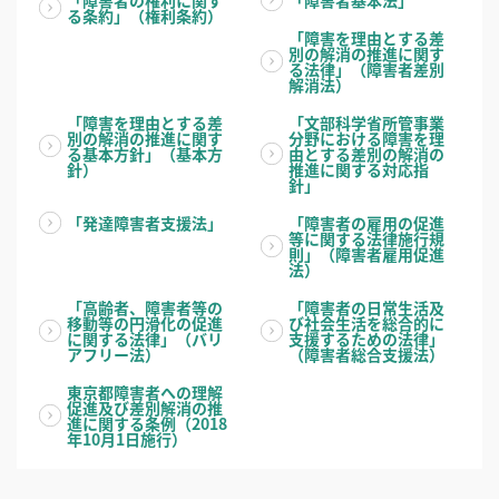
「障害者の権利に関す
「障害者基本法」
る条約」（権利条約）
「障害を理由とする差
別の解消の推進に関す
る法律」（障害者差別
解消法）
「障害を理由とする差
「文部科学省所管事業
別の解消の推進に関す
分野における障害を理
る基本方針」（基本方
由とする差別の解消の
針）
推進に関する対応指
針」
「発達障害者支援法」
「障害者の雇用の促進
等に関する法律施行規
則」（障害者雇用促進
法）
「高齢者、障害者等の
「障害者の日常生活及
移動等の円滑化の促進
び社会生活を総合的に
に関する法律」（バリ
支援するための法律」
アフリー法）
（障害者総合支援法）
東京都障害者への理解
促進及び差別解消の推
進に関する条例（2018
年10月1日施行）