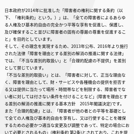
日本政府が2014年に批准した「障害者の権利に関する条約（以
下、「権利条約」という。）」は、「全ての障害者によるあらゆ
る人権及び基本的自由の完全かつ平等な享有を促進し、保護し、
及び確保すること並びに障害者の固有の尊厳の尊重を促進するこ
と」を目的としています。
そして、その理念を実現するため、2013年公布、2016年より施行
された法律「障害を理由とする差別の解消の推進に関する法律」
では、「不当な差別的取扱い」と「合理的配慮の不提供」を差別
として禁じています。
「不当な差別的取扱い」とは、「障害者に対して、正当な理由な
く、障害を理由として、財・サービスや各種機会の提供を拒否す
る又は提供に当たって場所・時間帯などを制限する、障害者でな
い者に対しては付さない条件を付けることなど」(障害を理由とす
る差別の解消の推進に関する基本方針 2015年閣議決定)です。
また「合理的配慮」とは、「障害者が他の者との平等を基礎とし
て全ての人権及び基本的自由を享有し、又は行使することを確保
するための必要かつ適当な変更及び調整であって、特定の場合にお
いて必要とされるもの」(権利条約 第2条)とされており、これを提