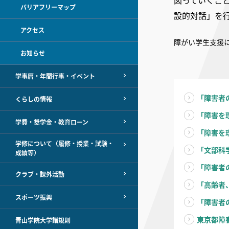
図っていくこ
バリアフリーマップ
設的対話」を
アクセス
障がい学生支援
お知らせ
学事暦・年間行事・イベント
「障害者
くらしの情報
「障害を
学費・奨学金・教育ローン
「障害を
学修について（履修・授業・試験・
「文部科
成績等）
「障害者
クラブ・課外活動
「高齢者
スポーツ振興
「障害者
東京都障
青山学院大学諸規則