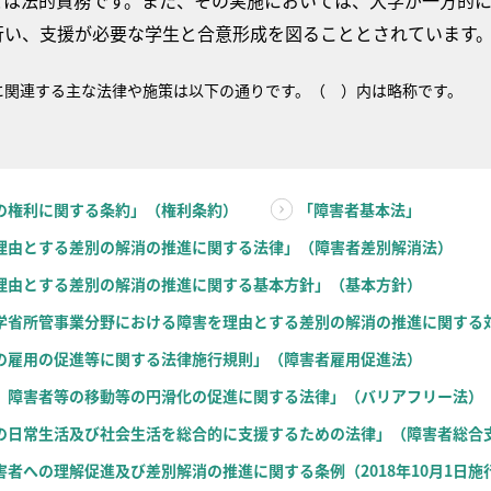
とは法的責務です。また、その実施においては、大学が一方的
行い、支援が必要な学生と合意形成を図ることとされています
に関連する主な法律や施策は以下の通りです。（ ）内は略称です。
の権利に関する条約」（権利条約）
「障害者基本法」
理由とする差別の解消の推進に関する法律」（障害者差別解消法）
理由とする差別の解消の推進に関する基本方針」（基本方針）
学省所管事業分野における障害を理由とする差別の解消の推進に関する
の雇用の促進等に関する法律施行規則」（障害者雇用促進法）
、障害者等の移動等の円滑化の促進に関する法律」（バリアフリー法）
の日常生活及び社会生活を総合的に支援するための法律」（障害者総合
害者への理解促進及び差別解消の推進に関する条例（2018年10月1日施