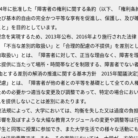
014年に批准した「障害者の権利に関する条約（以下、「権利
及び基本的自由の完全かつ平等な享有を促進し、保護し、及び
こと」を目的としています。
念を実現するため、2013年公布、2016年より施行された法
、「不当な差別的取扱い」と「合理的配慮の不提供」を差別と
的取扱い」とは、「障害者に対して、正当な理由なく、障害を
は提供に当たって場所・時間帯などを制限する、障害者でない
由とする差別の解消の推進に関する基本方針 2015年閣議決定
配慮」とは、「障害者が他の者との平等を基礎として全ての人
めの必要かつ適当な変更及び調整であって、特定の場合において
れを提供しないことは差別にあたります。
連法規によって、大学においては、均衡を失した又は過度の負
影響を及ぼすような大幅な教育スケジュールの変更や調整等は
学生と同等に授業に参加でき、また大学生活での様々な活動に