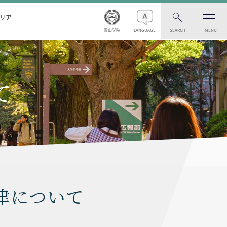
リア
青山学院
LANGUAGE
SEARCH
MENU
て
律について