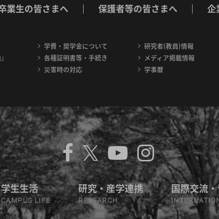
卒業生の皆さまへ
保護者等の皆さまへ
企
学費・奨学金について
研究者(教員)情報
内』
各種証明書等・手続き
メディア掲載情報
災害時の対応
学事暦
学生生活
研究・産学連携
国際交流・
CAMPUS LIFE
RESEARCH
INTERNATIO