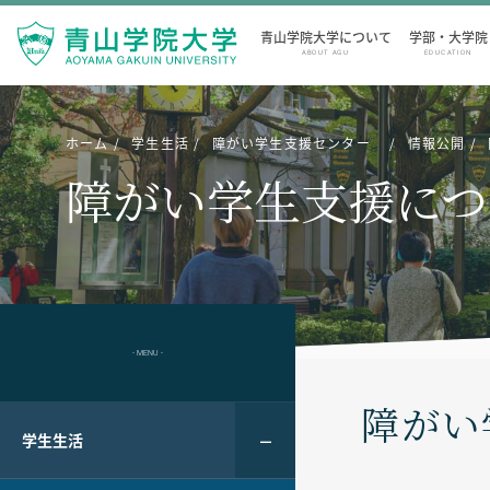
青山学院大学について
学部・大学院
ABOUT AGU
EDUCATION
ホーム
学生生活
障がい学生支援センター
情報公開
障がい学生支援につ
- MENU -
障がい
学生生活