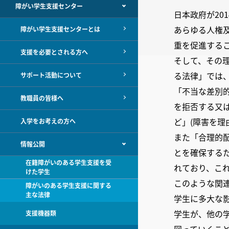
障がい学生支援センター
日本政府が2
あらゆる人権
障がい学生支援センターとは
重を促進する
支援を必要とされる方へ
そして、その理
る法律」では
サポート活動について
「不当な差別
教職員の皆様へ
を拒否する又
ど」(障害を理
入学をお考えの方へ
また「合理的
情報公開
とを確保するた
在籍障がいのある学生支援を受
れており、こ
けた学生
このような関
障がいのある学生支援に関する
主な法律
学生に多大な
学生が、他の
支援機器類