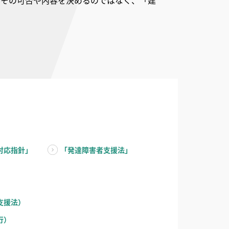
にその可否や内容を決めるのではなく、「建
。
対応指針」
「発達障害者支援法」
支援法）
行）