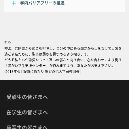
学内バリアフリーの推進
祈り
神よ、共同体から弱さを排除し、自分の中にある弱さから目を背けて日常を
過ごす私たちに、聖書は弱さを見つめるよう招きます。
どうぞ私たちが勇気をもって互いの弱さと向き合い、心を合わせてより良き
「障がい学生支援センター」が作れますよう、あなたがお支え下さい。
(2018年4月 設置にあたり 塩谷直也大学宗教部長 )
受験生の皆さまへ
在学生の皆さまへ
卒業生の皆さまへ