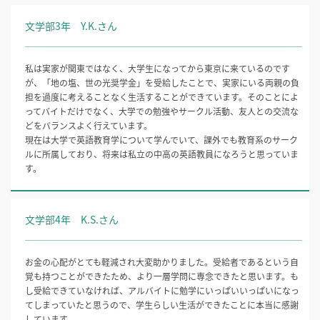
文学部3年 Y.K.さん
私は実家が関東ではなく、大学生になってから東京に来ているのです
が、「地の塩、世の光奨学金」を受給したことで、実家にいる両親の負
担を過度に考えることなく生活することができています。そのことによ
ってバイトだけでなく、大学での勉強やサークル活動、友人との交流な
どをバランスよく行えています。
現在は大学で英語教育学について学んでいて、課外でも教育系のサーク
ルに所属しており、将来は私立の中高の英語教員になろうと思っていま
す。
文学部4年 K.S.さん
お金の心配がとても軽減され大変助かりました。受給者であるという自
覚も持つことができたため、より一層学問に専念できたと思います。も
し受給できていなければ、アルバイトに勉学にいっぱいいっぱいになっ
てしまっていたと思うので、学生らしい生活ができたことに本当に感謝
しています。