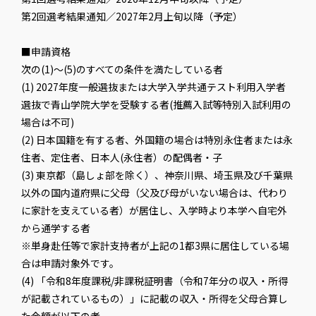
第2回選考結果通知／2027年2月上旬以降（予定）
■申請資格
次の(1)～(5)のすべての条件を満たしている者
(1) 2027年度一般選抜または大学入学共通テスト利用入学者
選抜で青山学院大学を受験する者(推薦入試等特別入試利用の
場合は不可)
(2) 日本国籍を有する者、外国籍の場合は特別永住者または永
住者、定住者、日本人(永住者）の配偶者・子
(3) 東京都（島しょ部を除く）、神奈川県、埼玉県及び千葉県
以外の国内道府県に父母（父及び母がいない場合は、代わり
に家計を支えている者）が居住し、入学時より本学へ自宅外
から通学する者
※単身赴任等で家計支持者が上記の1都3県に居住している場
合は申請対象外です。
(4) 「令和8年度課税/非課税証明書（令和7年分の収入・所得
が記載されているもの）」に記載の収入・所得を父母合算し