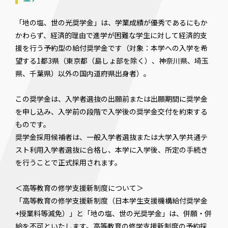
「地の塩、世の光奨学金」は、学業成績が優秀であるにもか
かわらず、経済的理由で進学が困難な学生に対して経済的支
援を行う予約型の給付奨学金です（対象：本学への入学を希
望する1都3県（東京都（島しょ部を除く）、神奈川県、埼玉
県、千葉県）以外の国内道府県出身者）。
この奨学金は、入学者選抜の出願前または出願期間に奨学金
を申し込み、入学前の段階で入学後の奨学金交付を約束する
ものです。
奨学金採用候補者は、一般入学者選抜または大学入学共通テ
スト利用入学者選抜に合格し、本学に入学後、所定の手続き
を行うことで正式採用されます。
＜高等教育の修学支援新制度について＞
「高等教育の修学支援新制度（日本学生支援機構給付奨学金
+授業料等減免）」と「地の塩、世の光奨学金」は、併願・併
給を不可といたします。高等教育の修学支援新制度の予約採