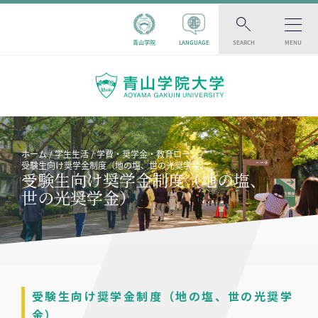
青山学院
LANGUAGE
SEARCH
MENU
ホーム
学生生活
学費・奨学金・教育ローン
受験生向け奨学金制度（地の塩、世の光奨学金）
受験生向け奨学金制度（地の塩、
世の光奨学金）
受験生向け奨学金制度（地の塩、世の光奨学
金）