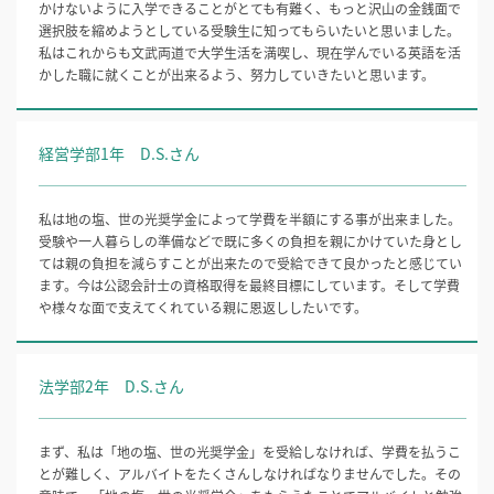
かけないように入学できることがとても有難く、もっと沢山の金銭面で
選択肢を縮めようとしている受験生に知ってもらいたいと思いました。
私はこれからも文武両道で大学生活を満喫し、現在学んでいる英語を活
かした職に就くことが出来るよう、努力していきたいと思います。
経営学部1年 D.S.さん
私は地の塩、世の光奨学金によって学費を半額にする事が出来ました。
受験や一人暮らしの準備などで既に多くの負担を親にかけていた身とし
ては親の負担を減らすことが出来たので受給できて良かったと感じてい
ます。今は公認会計士の資格取得を最終目標にしています。そして学費
や様々な面で支えてくれている親に恩返ししたいです。
法学部2年 D.S.さん
まず、私は「地の塩、世の光奨学金」を受給しなければ、学費を払うこ
とが難しく、アルバイトをたくさんしなければなりませんでした。その