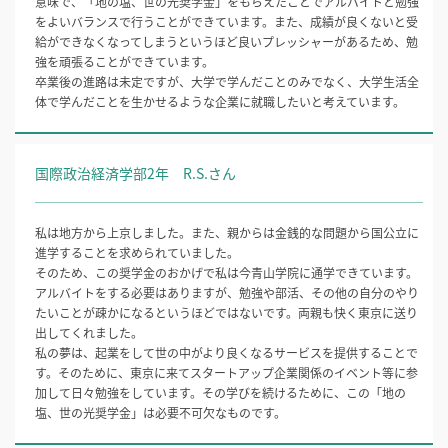
意味で、「地の塩、世の光奨学金」をもらえたことでアルバイトと勉強
をよいバランスで行うことができています。また、成績が良くないと受
給ができなくなってしまうというほど良いプレッシャーがあるため、勉
強を頑張ることができています。
卒業後の進路は未定ですが、大学で学んだことのみでなく、大学生活全
体で学んだことを生かせるような企業に就職したいと考えています。
国際政治経済学部2年 R.S.さん
私は地方から上京しました。また、親からは金銭的な問題から国公立に
進学することを求められていました。
そのため、この奨学金のおかげで私は今青山学院に通学できています。
アルバイトをする必要はありますが、勉強や部活、その他の自分のやり
たいことが疎かになるというほどではないです。両親も快く東京に送り
出してくれました。
私の夢は、起業をして世の中がより良くなるサービスを提供することで
す。そのために、東京に来てスタートアップ企業関係のイベント等に参
加して日々勉強をしています。その学びを続けるために、この「地の
塩、世の光奨学金」は必要不可欠なものです。