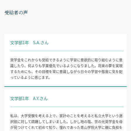
受給者の声
文学部1年 S.A.さん
奨学金をこれからも受給できるように学習に意欲的に取り組むように意
識したり、何よりも学業優先でいるようになりました。将来の夢を実現
するためにも、その目標を常に意識しながら日々の学習や態度に気を配
っているように感じます。
文学部1年 A.Y.さん
私は、大学受験を考える上で、家計のことを考えると私立大学という選
択肢に対して躊躇してしまいました。しかし地の塩、世の光奨学金を母
が見つけてくれて初めて知り、憧れであった青山学院大学に親に負担を