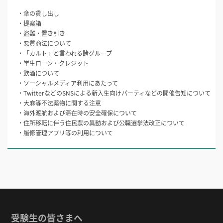
・傘の貸し出し
・提案箱
・盗難・置き引き
・悪質商法について
・「カルト」と言われる諸グループ
・学生ローン・クレジット
・飲酒について
・ソーシャルメディア利用にあたって
・TwitterなどのSNSによる新入生向けパーティなどの開催告知について
・大麻等不法薬物に関する注意
・海外渡航および滞在時の安全確保について
・住所移転に伴う住民票の異動および公職選挙法改正について
・履修管理アプリ等の利用について
受験生の皆さまへ