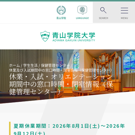
青山学院
LANGUAGE
SEARCH
MENU
ホーム
学生生活
保健管理センター
休業及び入試期間中の窓口時間・閉室情報（保健管理センター）
休業・入試・オリエンテーション
期間中の窓口時間・閉室情報（保
健管理センター）
夏期休業期間：2026年8月1日(土)～2026年
9月12日(土)