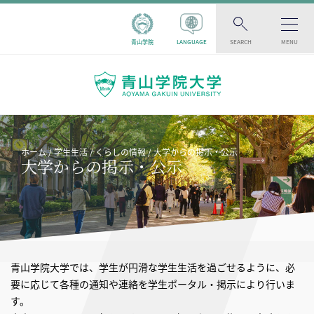
青山学院
LANGUAGE
SEARCH
MENU
ホーム
学生生活
くらしの情報
大学からの掲示・公示
大学からの掲示・公示
青山学院大学では、学生が円滑な学生生活を過ごせるように、必
要に応じて各種の通知や連絡を学生ポータル・掲示により行いま
す。