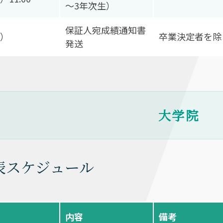
～3年次生）
保証人宛成績通知書
月）
卒業決定者を除
発送
大学院
表スケジュール
内容
備考