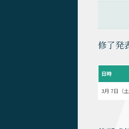
修了発
日時
3月 7日（土