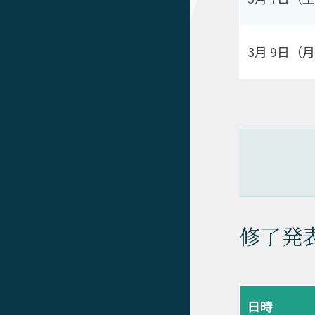
3月 9日（
修了発
日時