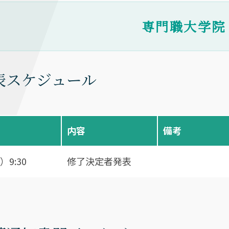
専門職大学院
表スケジュール
内容
備考
）9:30
修了決定者発表