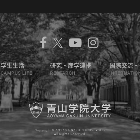
学生生活
研究・産学連携
国際交流・
CAMPUS LIFE
RESEARCH
INTERNATIO
Copyright © AOYAMA GAKUIN UNIVERSITY
All Rights Reserved.