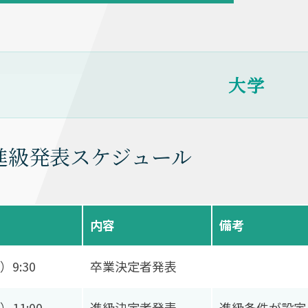
大学
進級発表スケジュール
内容
備考
）9:30
卒業決定者発表
）11:00
進級決定者発表
進級条件が設定