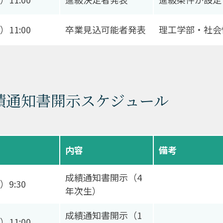
）11:00
卒業見込可能者発表
理工学部・社会
績通知書開示スケジュール
内容
備考
成績通知書開示（4
）9:30
年次生）
成績通知書開示（1
）11:00