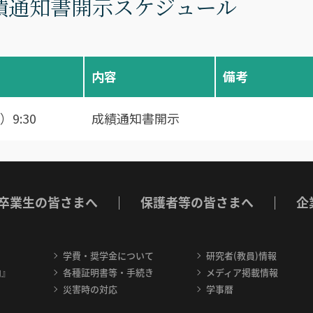
績通知書開示スケジュール
内容
備考
）9:30
成績通知書開示
卒業生の皆さまへ
保護者等の皆さまへ
企
学費・奨学金について
研究者(教員)情報
内』
各種証明書等・手続き
メディア掲載情報
災害時の対応
学事暦