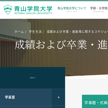
青山学院大学について
学部・大学院
ABOUT AGU
EDUCATION
ホーム
学生生活
成績および卒業・進級等に関するスケジュ
成績および卒業・進
- MENU -
学長室
学事暦・式典