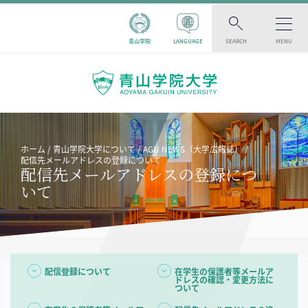
青山学院
LANGUAGE
SEARCH
MENU
ホーム
青山学院大学について
AGU NEWS（大学広報誌）
配信先メールアドレスの登録について
配信先メールアドレスの登録につ
いて
配信登録について
在学生の保護者等メールア
ドレスの確認・変更方法に
ついて