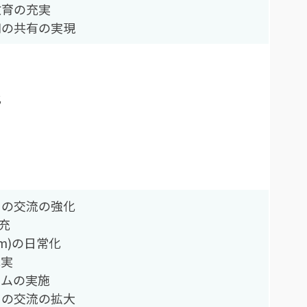
教育の充実
知の共有の実現
化
用
との交流の強化
拡充
gram)の日常化
充実
ラムの実施
との交流の拡大