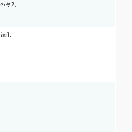
度の導入
持続化
進