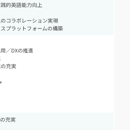
実践的英語能力向上
生のコラボレーション実現
ネスプラットフォームの構築
用／DXの推進
充
域の充実
み
目の充実