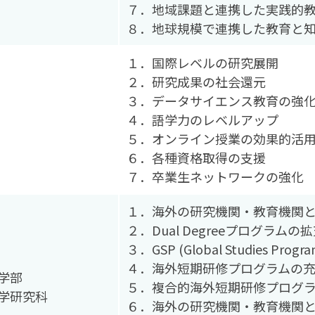
７．地域課題と連携した実践的
８．地球規模で連携した教育と
１．国際レベルの研究展開
２．研究成果の社会還元
３．データサイエンス教育の強
４．語学力のレベルアップ
５．オンライン授業の効果的活
６．各種資格取得の支援
７．卒業生ネットワークの強化
１．海外の研究機関・教育機関
２．Dual Degreeプログラムの
３．GSP (Global Studies Pro
４．海外短期研修プログラムの
学部
５．複合的海外短期研修プログ
学研究科
６．海外の研究機関・教育機関