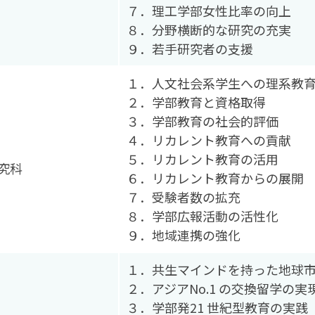
７．理工学部女性比率の向上
８．分野横断的な研究の充実
９．若手研究者の支援
１．人文社会系学生への理系教
２．学部教育と資格取得
３．学部教育の社会的評価
４．リカレント教育への貢献
５．リカレント教育の活用
究科
６．リカレント教育からの展開
７．受験者数の拡充
８．学部広報活動の活性化
９．地域連携の強化
１．共生マインドを持った地球
２．アジアNo.1 の交換留学の実
３．学部発21 世紀型教育の実践