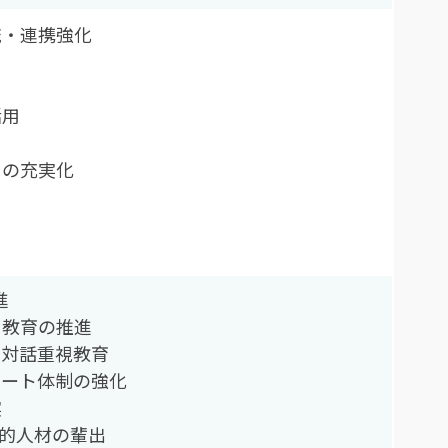
流・連携強化
活用
目の充実化
進
・教育の推進
た対話重視教育
ポート体制の強化
実
創的人材の輩出