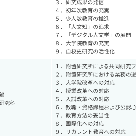
３．研究成果の発信
４．初年次教育の充実
５．少人数教育の推進
６．「人文知」の追求
７．「デジタル人文学」の展開
８．大学院教育の充実
９．自校史研究の活性化
１．附置研究所による共同研究
２．附置研究所における業務の
３．大学院改革への対応
４．授業改革への対応
部
５．入試改革への対応
研究科
６．教職・資格課程および公認
７．教育方法の妥当性
８．国際化への対応
９．リカレント教育への対応