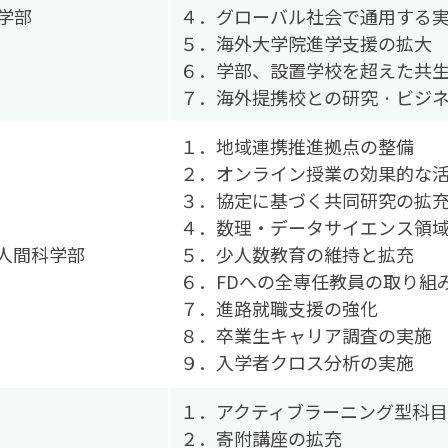
学部
４．グローバル社会で通用する
５．海外大学院進学支援の拡大
６．学部、設置学校を超えた共
７．海外提携校との研究 · ビジ
１．地域連携推進拠点の整備
２．オンライン授業の効果的な活
３．協定に基づく共同研究の拡
４．数理・データサイエンス領
人間科学部
５．少人数教育の維持と拡充
６．FDへの全専任教員の取り組
７．進路就職支援の強化
８．卒業生キャリア調査の実施
９．入学者クロス分析の実施
１．アクティブラーニング型科
２．寄附講座の拡充