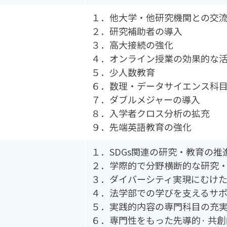
１．他大学・他研究機関との交
２．研究補助者の導入
３．高大接続の強化
４．オンライン授業の効果的な
５．少人数教育
６．数理・データサイエンス科
７．ダブルメジャーの導入
８．入学者クロス分析の拡充
９．先端英語教育の強化
１．SDGs関連の研究・教育の推
２．学際的で分野横断的な研究
３．ダイバーシティ実現にむけ
４．法学部での学びを支えるサ
５．実践的内容の専門科目の充
６．専門性をもった先導的· 共