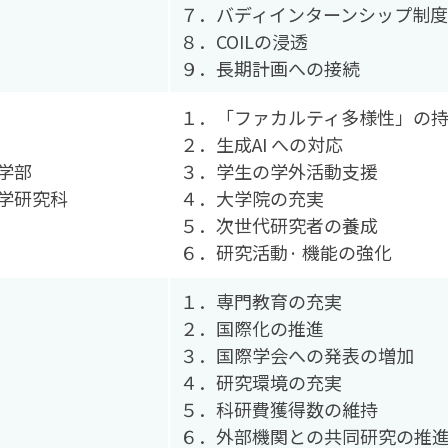
７．バディインターンシップ制
８．COILの浸透
９．長期計画への接続
１．「ファカルティ多様性」の
２．生成AI への対応
学部
３．学生の学外活動支援
学研究科
４．大学院の充実
５．次世代研究者の養成
６．研究活動· 機能の強化
１．専門教育の充実
２．国際化の推進
３．国際学会への発表の増加
４．研究環境の充実
５．科研費獲得数の維持
６．外部機関との共同研究の推