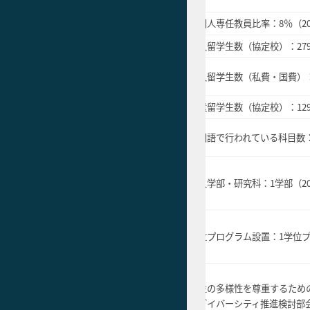
外国人専任教員比率：10
％以上
外国人専任教員比率：
8
％（
2
受入留学生数（協定校）：300人以上
受入留学生数（協定校）：
27
受入留学生数（私費・国費）：600人
の国際
受入留学生数（私費・国費）
以上
派遣留学生数（協定校）：150人以上
派遣留学生数（協定校）：
12
外国語で行われている科目数：500科
外国語で行われている科目数
目以上
ャー／
導入学部・研究科：2学部・研究科以
グリー
導入学部・研究科：
1学部（2
上
で学位
るプロ
学位プログラム設置：2以上
学位プログラム設置：
1学位プ
築
「性の多様性を尊重するための学生
への理
「性の多様性を尊重するため
対応ガイドライン」の充実
「ダイバーシティ推進検討部