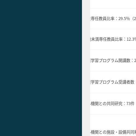
ダイバーシティ推進組織の設置
員の増
女性専任教員比率：30％以上
女性専任教員比率：
29.5％（
員の増
40歳未満専任教員比率：15％以上
40
歳未満専任教員比率：
12.
生涯学習プログラム開講数：40講座
生涯学習プログラム開講数：
以上
ログラ
・受講
生涯学習プログラム受講者数：1800
生涯学習プログラム受講者数：1
人以上
学外機関との
共同研究：80件以上
学外機関との共同研究：
73件
共同研
ークの
学外機関との
施設・設備の共同利
学外機関との施設・設備共同
用：2件以上