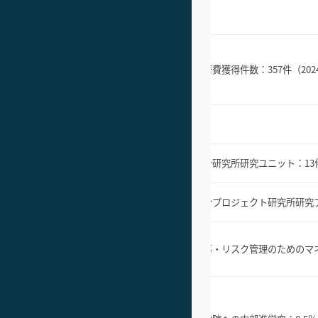
獲得件
額の増
科研費獲得件数：400件以上
科研費獲得件数：
357件（20
申請件
発明・特許申請件数：5件以上（累
－
計）
総合研究所研究ユニット：15件以上
総合研究所研究ユニット：
1
／年
究の拡
総合プロジェクト研究所研究プロジ
総合プロジェクト研究所研究
ェクト：30件以上／年
グリテ
人事・リスク管理のためのマネジメ
めの取
人事・リスク管理のためのマ
ント強化