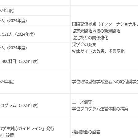
024
年度）
9人（2024年度）
国際交流拠点（インターナショナル
協定未開拓地域の新規開拓
：
521人（2024年度）
協定校との関係強化
奨学金の充実
9人（2024年度）
Webサイトの改善、多言語化
：
406科目（2024年度）
024年度）
学位取得型留学希望者への給付奨学
ニーズ調査
ログラム（2024年度）
学位プログラム運営体制の構築
の学生対応ガイドライン」発行
検討部会の設置
会」設置