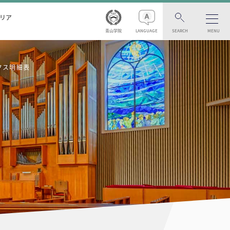
リア
青山学院
LANGUAGE
SEARCH
MENU
クス明細表