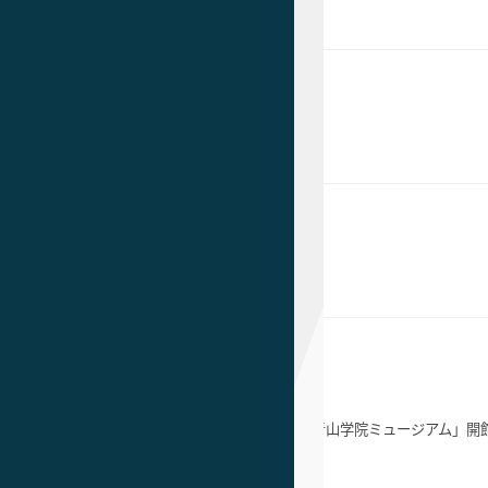
出版局の設置
－
発信
研究ポータルサイトの構築
－
の活性
博物館相当施設の供用体制の構築
「青山学院ミュージアム」開