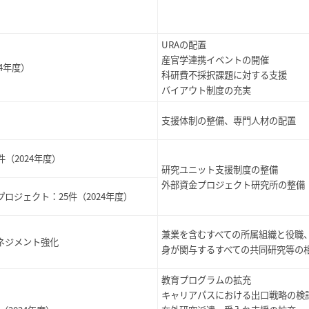
URAの配置
産官学連携イベントの開催
24年度）
科研費不採択課題に対する支援
バイアウト制度の充実
支援体制の整備、専門人材の配置
3件（2024年度）
研究ユニット支援制度の整備
外部資金プロジェクト研究所の整備
プロジェクト：
25件（2024年度）
兼業を含むすべての所属組織と役職
ネジメント強化
身が関与するすべての共同研究等の
教育プログラムの拡充
キャリアパスにおける出口戦略の検