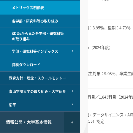
上
メトリックス明細表
学修成果の可視化
－
各学部・研究科等の取り組み
授業改善のための学生アンケート回答
前期：3.95％、後期：4.79％
率：10％以上（前期・後期）
SDGsから見た各学部・研究科等
の取り組み
成長実感・満足度に関するアンケート
回答率：
94％（2024年度）
用
学部・研究科等インデックス
100％
卒業後の状況等に関するアンケート調
資料ダウンロード
査回答率：
卒業生対象：9.08％、卒業生就
（卒業生対象）10％以上
教育方針・理念・スクールモットー
（卒業生就職先対象）100％
青山学院大学の取り組み・大学紹介
青山スタンダード科目における少人
の実践
974科目／1,843科目（2024
数科目の開講数：1000科目以上
沿革
タサイ
数理・データサイエンス・AI教育プロ
数理・データサイエンス・A
関連科
グラム認定制度（応用基礎レベル）
レベル）認定
情報公開・大学基本情報
認定