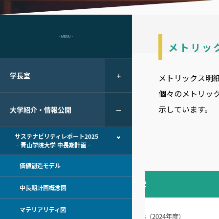
- MENU -
メトリッ
学長室
メトリックス明細
個々のメトリッ
示しています。
大学紹介・情報公開
サステナビリティレポート2025
－青山学院大学 中長期計画－
価値創造モデル
ス
目標
現状
中長期計画概念図
アセスメントテスト思考力総合スコ
マテリアリティ図
の充実
ア（入試区分の平均スコア）：55.0以
52.8（2024年度）