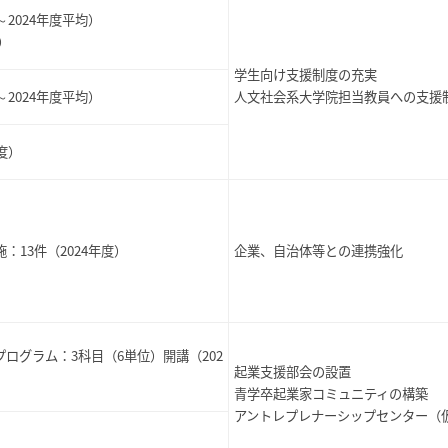
～2024年度平均）
）
学生向け支援制度の充実
20～2024年度平均）
人文社会系大学院担当教員への支援
年度）
施：
13件（2024年度）
企業、自治体等との連携強化
プログラム：
3
科目（
6
単位）開講（
202
起業支援部会の設置
青学卒起業家コミュニティの構築
アントレプレナーシップセンター（