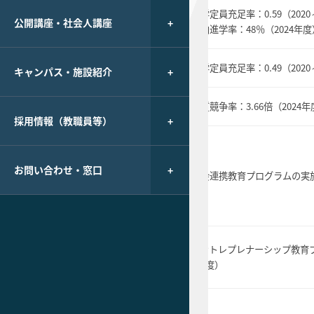
＜修士課程＞人文社会系：入学定員
入学定員充足率：0.59（2020
の充足、定員増
公開講座・社会人講座
学内進学率：
48
％（
2024
年度
理工系：学内進学率50％以上
の充実
＜博士課程＞入学定員の充足、定員
入学定員充足率：
0.49（20
キャンパス・施設紹介
増
＜専門職＞実質競争率（受験者／合
実質競争率：
3.66倍（2024
格者）4倍以上
採用情報（教職員等）
育プロ
社会連携教育プログラムの実施：15
お問い合わせ・窓口
社会連携教育プログラムの実
築
件／年以上
アントレプレナーシップ教育プログラ
アントレプレナーシップ教育
した教
ムの完成：8
科目（
16
単位）開講
5
年度）
ムの開
受講者数：学部生総数の5％以上
－