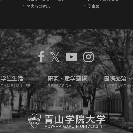
災害時の対応
学事暦
学生生活
研究・産学連携
国際交流・
CAMPUS LIFE
RESEARCH
INTERNATIO