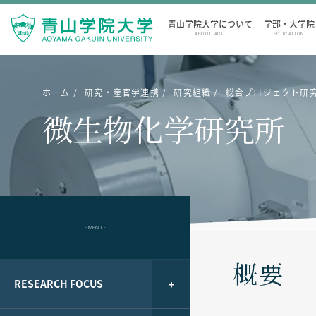
青山学院大学について
学部・大学院
ABOUT AGU
EDUCATION
ホーム
研究・産官学連携
研究組織
総合プロジェクト研
微生物化学研究所
- MENU -
概要
RESEARCH FOCUS