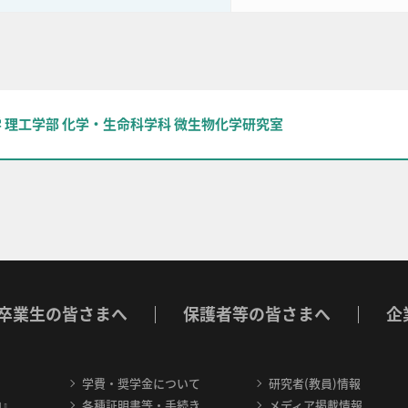
 理工学部 化学・生命科学科 微生物化学研究室
卒業生の皆さまへ
保護者等の皆さまへ
企
学費・奨学金について
研究者(教員)情報
内』
各種証明書等・手続き
メディア掲載情報