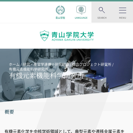
青山学院
LANGUAGE
SEARCH
MENU
ホーム
研究・産官学連携
研究組織
総合プロジェクト研究所
有機元素機能科学研究所
有機元素機能科学研究所
概要
有機元素化学を中核学術領域として、典型元素や遷移金属元素を