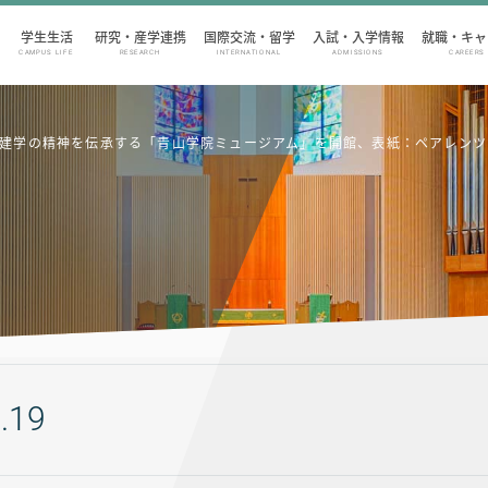
学生生活
研究・産学連携
国際交流・留学
入試・入学情報
就職・キャ
CAMPUS LIFE
RESEARCH
INTERNATIONAL
ADMISSIONS
CAREERS
特集：建学の精神を伝承する「青山学院ミュージアム」を開館、表紙：ペアレンツ
.19