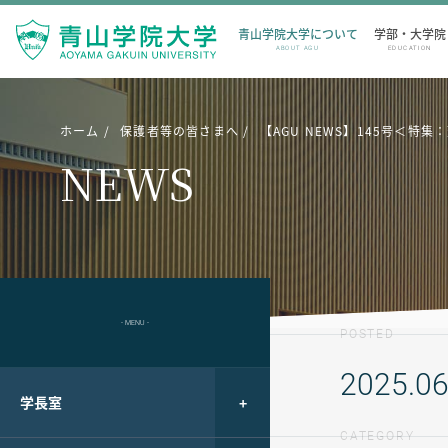
青山学院大学について
学部・大学院
ABOUT AGU
EDUCATION
ホーム
保護者等の皆さまへ
【AGU NEWS】145号＜
NEWS
- MENU -
POSTED
2025.06
学長室
CATEGORY