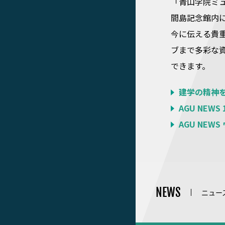
「青山学院ミ
間島記念館内
今に伝える貴
ブまで多彩な資
できます。
建学の精神
AGU NEWS
AGU NEW
NEWS
ニュー