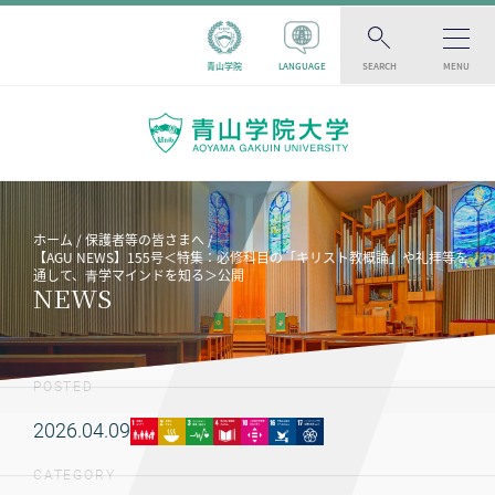
青山学院
LANGUAGE
SEARCH
MENU
ホーム
保護者等の皆さまへ
【AGU NEWS】155号＜特集：必修科目の「キリスト教概論」や礼拝等を
通して、⻘学マインドを知る＞公開
NEWS
POSTED
2026.04.09
CATEGORY