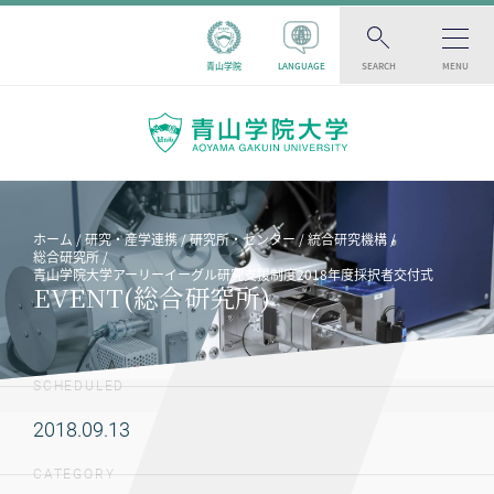
青山学院
LANGUAGE
SEARCH
MENU
ホーム
研究・産学連携
研究所・センター
統合研究機構
総合研究所
青山学院大学アーリーイーグル研究支援制度2018年度採択者交付式
EVENT(総合研究所)
SCHEDULED
2018.09.13
CATEGORY