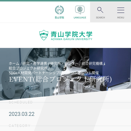
青山学院
LANGUAGE
SEARCH
MENU
ホーム
研究・産学連携
研究所・センター
統合研究機構
総合プロジェクト研究所
SDGs人材開発パートナーシップ研究所 シンポジウム開催
EVENT(総合プロジェクト研究所)
SCHEDULED
2023.03.22
CATEGORY