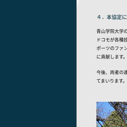
４．本協定に
青山学院大学
ドコモが各種
ポーツのファ
に貢献します
今後、両者の
てまいります