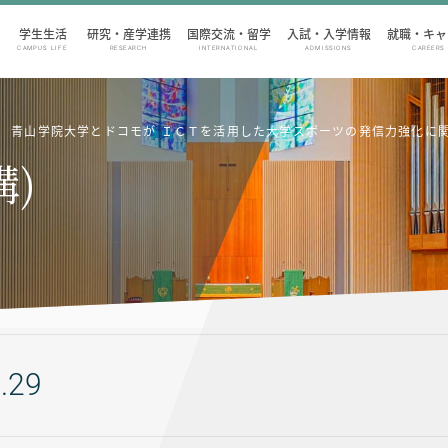
学生生活
研究・産学連携
国際交流・留学
入試・入学情報
就職・キャ
CAMPUS LIFE
RESEARCH
INTERNATIONAL
ADMISSIONS
CAREERS
青山学院大学とドコモが ＩＣＴを活用した大学スポーツの発信力強化に
構)
.29