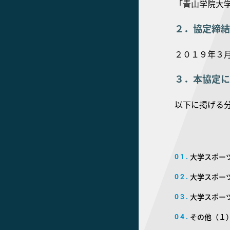
「青山学院大
２．協定締結
２０１９年３
３．本協定に
以下に掲げる
大学スポー
01.
大学スポー
02.
大学スポー
03.
その他（１
04.