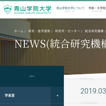
青山学院大学について
学部・大学院
ABOUT AGU
EDUCATION
ホーム
研究・産学連携
研究所・センター
統合研究機構
NEWS(統合研究機
- MENU -
POSTED
2019.03
学長室
CATEGORY