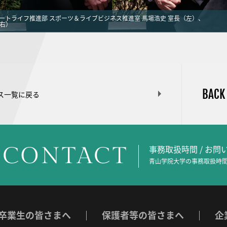
マートライフ推進部 スポーツ＆ライブビジネス推進室 馬場浩史 室長（左）、
（右）
BACK
ス一覧に戻る
CONTACT
事務取扱時間 / お
青山学院大学の事務取扱時間
卒業生の皆さまへ
保護者等の皆さまへ
企