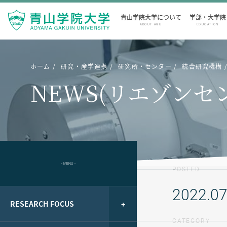
青山学院大学について
学部・大学院
ABOUT AGU
EDUCATION
ホーム
研究・産学連携
研究所・センター
統合研究機構
NEWS(リエゾンセ
- MENU -
POSTED
2022.07
RESEARCH FOCUS
CATEGORY